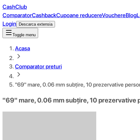
CashClub
Comparator
Cashback
Cupoane reducere
Vouchere
Blog
L
Login
Descarca extensia
Toggle menu
Acasa
Comparator preturi
"69" mare, 0.06 mm subțire, 10 prezervative persona
"69" mare, 0.06 mm subțire, 10 prezervative pe