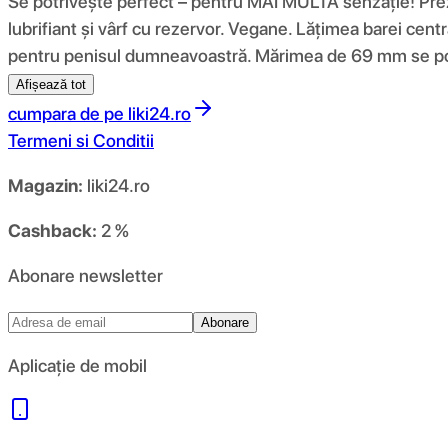
Se potrivește perfect – pentru MAI MULTĂ senzație! Preze
lubrifiant și vârf cu rezervor. Vegane. Lățimea barei cent
pentru penisul dumneavoastră. Mărimea de 69 mm se potr
Afișează tot
cumpara de pe
liki24.ro
Termeni si Conditii
Magazin:
liki24.ro
Cashback:
2 %
Abonare newsletter
Abonare
Aplicație de mobil