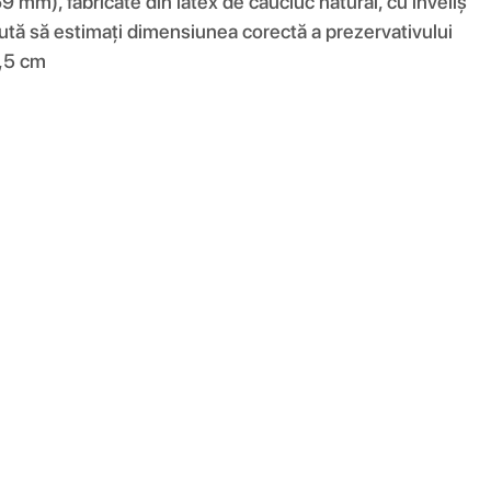
 mm), fabricate din latex de cauciuc natural, cu înveliș
ajută să estimați dimensiunea corectă a prezervativului
6,5 cm