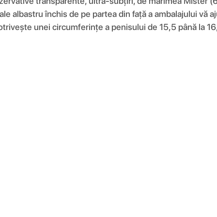
rvative transparente, ultra-subțiri, de mărimea Mister (69
rale albastru închis de pe partea din față a ambalajului vă 
ivește unei circumferințe a penisului de 15,5 până la 1