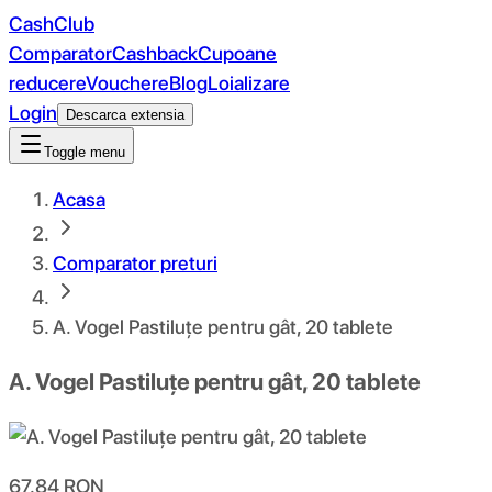
CashClub
Comparator
Cashback
Cupoane
reducere
Vouchere
Blog
Loializare
Login
Descarca extensia
Toggle menu
Acasa
Comparator preturi
A. Vogel Pastiluțe pentru gât, 20 tablete
A. Vogel Pastiluțe pentru gât, 20 tablete
67.84
RON