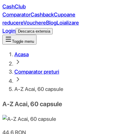
CashClub
Comparator
Cashback
Cupoane
reducere
Vouchere
Blog
Loializare
Login
Descarca extensia
Toggle menu
Acasa
Comparator preturi
A-Z Acai, 60 capsule
A-Z Acai, 60 capsule
44.6
RON