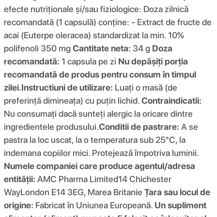
efecte nutriționale și/sau fiziologice: Doza zilnică
recomandată (1 capsulă) conține: - Extract de fructe de
acai (Euterpe oleracea) standardizat la min. 10%
polifenoli 350 mg
Cantitate neta:
34 g
Doza
recomandată:
1 capsula pe zi
Nu depășiți porția
recomandată de produs pentru consum în timpul
zilei.
Instructiuni de utilizare:
Luați o masă (de
preferință dimineața) cu puțin lichid.
Contraindicatii:
Nu consumați dacă sunteți alergic la oricare dintre
ingredientele produsului.
Conditii de pastrare:
A se
pastra la loc uscat, la o temperatura sub 25°C, la
indemana copiilor mici. Protejează împotriva luminii.
Numele companiei care produce agentul/adresa
entității:
AMC Pharma Limited14 Chichester
WayLondon E14 3EG, Marea Britanie
Țara sau locul de
origine:
Fabricat în Uniunea Europeană.
Un supliment