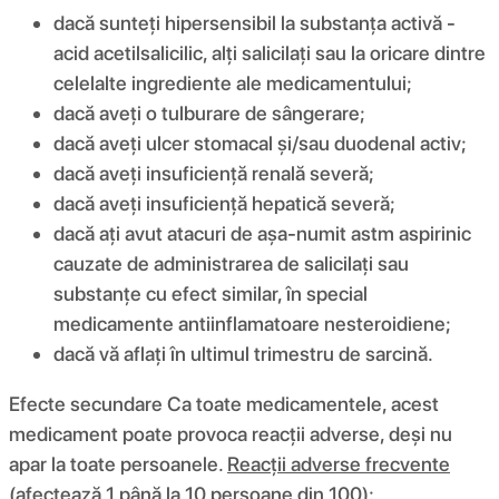
dacă sunteți hipersensibil la substanța activă -
acid acetilsalicilic, alți salicilați sau la oricare dintre
celelalte ingrediente ale medicamentului;
dacă aveți o tulburare de sângerare;
dacă aveți ulcer stomacal și/sau duodenal activ;
dacă aveți insuficiență renală severă;
dacă aveți insuficiență hepatică severă;
dacă ați avut atacuri de așa-numit astm aspirinic
cauzate de administrarea de salicilați sau
substanțe cu efect similar, în special
medicamente antiinflamatoare nesteroidiene;
dacă vă aflați în ultimul trimestru de sarcină.
Efecte secundare Ca toate medicamentele, acest
medicament poate provoca reacții adverse, deși nu
apar la toate persoanele.
Reacții adverse frecvente
(afectează 1 până la 10 persoane din 100):