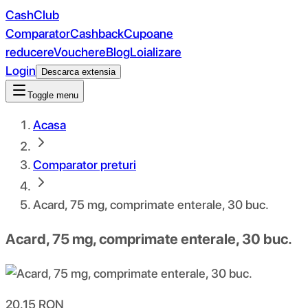
CashClub
Comparator
Cashback
Cupoane
reducere
Vouchere
Blog
Loializare
Login
Descarca extensia
Toggle menu
Acasa
Comparator preturi
Acard, 75 mg, comprimate enterale, 30 buc.
Acard, 75 mg, comprimate enterale, 30 buc.
20.15
RON