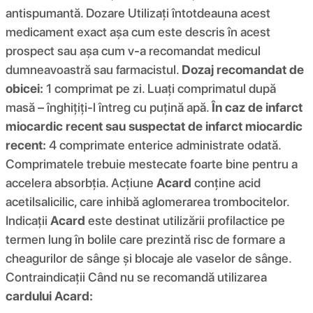
antispumantă. Dozare Utilizați întotdeauna acest
medicament exact așa cum este descris în acest
prospect sau așa cum v-a recomandat medicul
dumneavoastră sau farmacistul.
Dozaj recomandat de
obicei:
1 comprimat pe zi. Luați comprimatul după
masă – înghițiți-l întreg cu puțină apă.
În caz de infarct
miocardic recent sau suspectat de infarct miocardic
recent:
4 comprimate enterice administrate odată.
Comprimatele trebuie mestecate foarte bine pentru a
accelera absorbția. Acţiune
Acard
conține acid
acetilsalicilic, care inhibă aglomerarea trombocitelor.
Indicații
Acard
este destinat utilizării profilactice pe
termen lung în bolile care prezintă risc de formare a
cheagurilor de sânge și blocaje ale vaselor de sânge.
Contraindicații Când nu se recomandă utilizarea
cardului Acard: