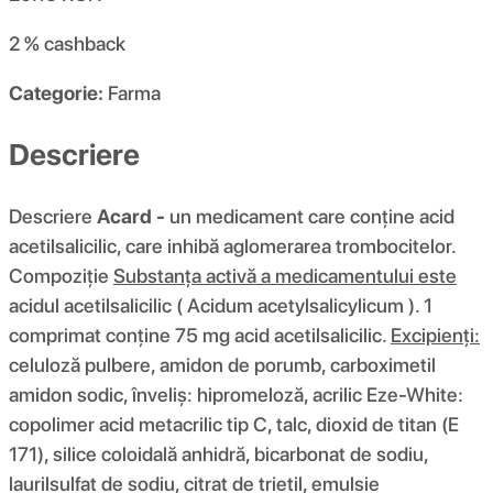
2 %
cashback
Categorie:
Farma
Descriere
Descriere
Acard -
un medicament care conține acid
acetilsalicilic, care inhibă aglomerarea trombocitelor.
Compoziţie
Substanța activă a medicamentului este
acidul acetilsalicilic ( Acidum acetylsalicylicum ). 1
comprimat conține 75 mg acid acetilsalicilic.
Excipienți:
celuloză pulbere, amidon de porumb, carboximetil
amidon sodic, înveliș: hipromeloză, acrilic Eze-White:
copolimer acid metacrilic tip C, talc, dioxid de titan (E
171), silice coloidală anhidră, bicarbonat de sodiu,
laurilsulfat de sodiu, citrat de trietil, emulsie