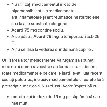
Nu utilizați medicamentul în caz de
hipersensibilitate la medicamente
antiinflamatoare și antireumatice nesteroidiene
sau la alte substanțe alergene.
Acard 75 mg
conține sodiu.
A se păstra
Acard 75 mg
la temperaturi sub 25 °
C.
A nu se lăsa la vederea și îndemâna copiilor.
Utilizarea altor medicamente Vă rugăm să spuneți
medicului dumneavoastră sau farmacistului despre
toate medicamentele pe care le luați, le-ați luat recent
sau ați putea lua, inclusiv medicamentele eliberate fără
prescripție medicală.
Nu utilizați Acard împreună cu:
metotrexat în doze de 15 mg pe săptămână sau
mai mult,