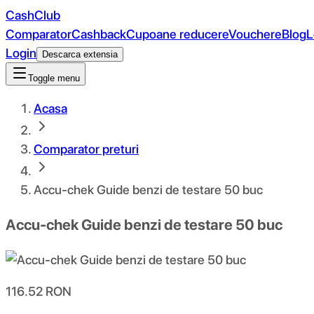
CashClub
Comparator
Cashback
Cupoane reducere
Vouchere
Blog
L
Login
Descarca extensia
Toggle menu
Acasa
Comparator preturi
Accu-chek Guide benzi de testare 50 buc
Accu-chek Guide benzi de testare 50 buc
116.52
RON