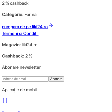
2 %
cashback
Categorie:
Farma
cumpara de pe
liki24.ro
Termeni si Conditii
Magazin:
liki24.ro
Cashback:
2 %
Abonare newsletter
Abonare
Aplicație de mobil