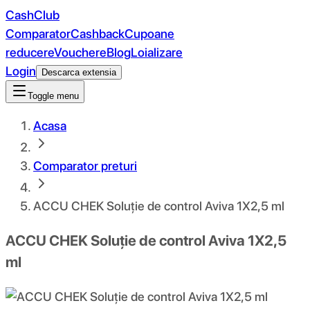
CashClub
Comparator
Cashback
Cupoane
reducere
Vouchere
Blog
Loializare
Login
Descarca extensia
Toggle menu
Acasa
Comparator preturi
ACCU CHEK Soluție de control Aviva 1X2,5 ml
ACCU CHEK Soluție de control Aviva 1X2,5
ml