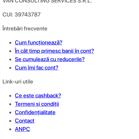
VAN CONSULTING SERVICES S.R.L.
CUI: 39743787
Întrebări frecvente
Cum funcționează?
În cât timp primesc banii în cont?
Se cumulează cu reducerile?
Cum îmi fac cont?
Link-uri utile
Ce este cashback?
Termeni și condiții
Confidențialitate
Contact
ANPC