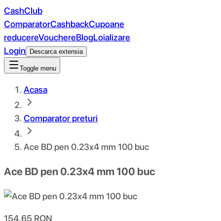
CashClub
Comparator
Cashback
Cupoane
reducere
Vouchere
Blog
Loializare
Login
Descarca extensia
Toggle menu
Acasa
Comparator preturi
Ace BD pen 0.23x4 mm 100 buc
Ace BD pen 0.23x4 mm 100 buc
154.65
RON