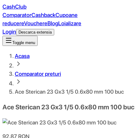
CashClub
Comparator
Cashback
Cupoane
reducere
Vouchere
Blog
Loializare
Login
Descarca extensia
Toggle menu
Acasa
Comparator preturi
Ace Sterican 23 Gx3 1/5 0.6x80 mm 100 buc
Ace Sterican 23 Gx3 1/5 0.6x80 mm 100 buc
92.87
RON