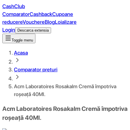
CashClub
Comparator
Cashback
Cupoane
reducere
Vouchere
Blog
Loializare
Login
Descarca extensia
Toggle menu
Acasa
Comparator preturi
Acm Laboratoires Rosakalm Cremă împotriva
roșeață 40Ml.
Acm Laboratoires Rosakalm Cremă împotriva
roșeață 40Ml.