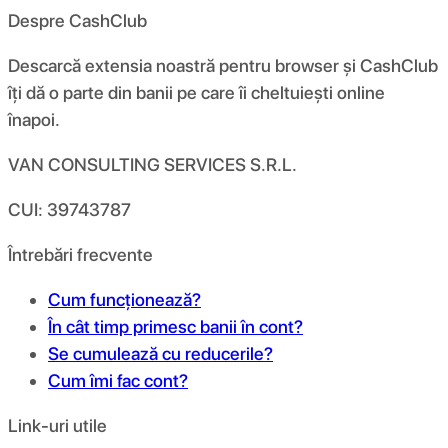
Despre CashClub
Descarcă extensia noastră pentru browser și CashClub
îți dă o parte din banii pe care îi cheltuiești online
înapoi.
VAN CONSULTING SERVICES S.R.L.
CUI: 39743787
Întrebări frecvente
Cum funcționează?
În cât timp primesc banii în cont?
Se cumulează cu reducerile?
Cum îmi fac cont?
Link-uri utile