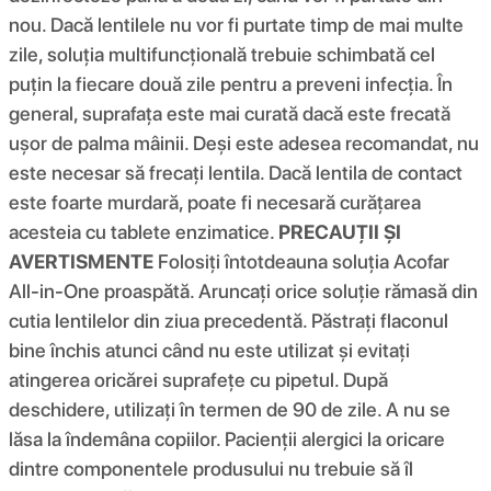
nou. Dacă lentilele nu vor fi purtate timp de mai multe
zile, soluția multifuncțională trebuie schimbată cel
puțin la fiecare două zile pentru a preveni infecția. În
general, suprafața este mai curată dacă este frecată
ușor de palma mâinii. Deși este adesea recomandat, nu
este necesar să frecați lentila. Dacă lentila de contact
este foarte murdară, poate fi necesară curățarea
acesteia cu tablete enzimatice.
PRECAUȚII ȘI
AVERTISMENTE
Folosiți întotdeauna soluția Acofar
All-in-One proaspătă. Aruncați orice soluție rămasă din
cutia lentilelor din ziua precedentă. Păstrați flaconul
bine închis atunci când nu este utilizat și evitați
atingerea oricărei suprafețe cu pipetul. După
deschidere, utilizați în termen de 90 de zile. A nu se
lăsa la îndemâna copiilor. Pacienții alergici la oricare
dintre componentele produsului nu trebuie să îl