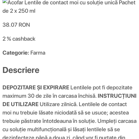
38.07
RON
2 %
cashback
Categorie:
Farma
Descriere
DEPOZITARE ȘI EXPIRARE
Lentilele pot fi depozitate
maximum 30 de zile în carcasa închisă.
INSTRUCȚIUNI
DE UTILIZARE
Utilizare zilnică. Lentilele de contact
moi nu trebuie lăsate niciodată să se usuce; acestea
trebuie păstrate întotdeauna în soluție. Umpleți carcasa
cu soluție multifuncțională și lăsați lentilele să se
dezinfecteze până a doua zi, când vor fi purtate din