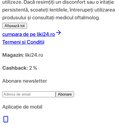
utilizeze. Dacă resimțiți un disconfort sau o iritație
persistentă, scoateți lentilele, întrerupeți utilizarea
produsului și consultați medicul oftalmolog.
Afișează tot
cumpara de pe
liki24.ro
Termeni si Conditii
Magazin:
liki24.ro
Cashback:
2 %
Abonare newsletter
Abonare
Aplicație de mobil