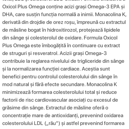
Oxicol Plus Omega conține acizi grași Omega-3 EPA și
DHA, care susțin funcția normală a inimii. Monacolina K,
derivată din drojdie de orez roșu, împreună cu extractul
de măsline bogat în hidroxitirozol, protejează lipidele
din sânge și colesterolul de oxidare. Formula Oxicol
Plus Omega este îmbogățită în continuare cu extract
de struguri și resveratrol. Acizii grași Omega-3
contribuie la reglarea nivelului de trigliceride din sânge
și la normalizarea funcției cardiace. Aceștia sunt
benefici pentru controlul colesterolului din sânge în
mod natural și fără efecte secundare. Monacolina K
minimizează formarea colesterolului total și reduce
factorii de risc cardiovascular asociați cu excesul de
grăsime din sânge. Extractul de măsline oferă o
concentrație mare de antioxidanți, prevenind oxidarea
colesterolului LDL („rău”) și astfel prevenind formarea