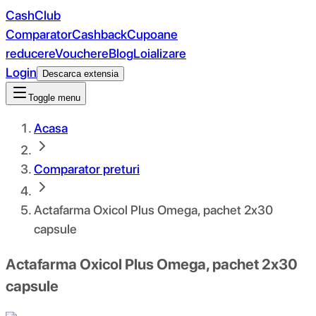
CashClub
Comparator
Cashback
Cupoane
reducere
Vouchere
Blog
Loializare
Login
Descarca extensia
Toggle menu
Acasa
Comparator preturi
Actafarma Oxicol Plus Omega, pachet 2x30
capsule
Actafarma Oxicol Plus Omega, pachet 2x30
capsule