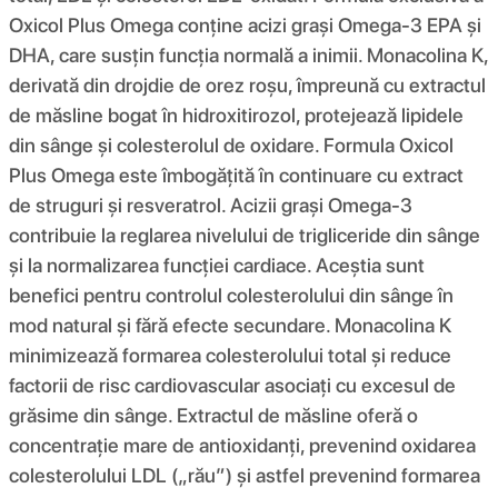
Oxicol Plus Omega conține acizi grași Omega-3 EPA și
DHA, care susțin funcția normală a inimii. Monacolina K,
derivată din drojdie de orez roșu, împreună cu extractul
de măsline bogat în hidroxitirozol, protejează lipidele
din sânge și colesterolul de oxidare. Formula Oxicol
Plus Omega este îmbogățită în continuare cu extract
de struguri și resveratrol. Acizii grași Omega-3
contribuie la reglarea nivelului de trigliceride din sânge
și la normalizarea funcției cardiace. Aceștia sunt
benefici pentru controlul colesterolului din sânge în
mod natural și fără efecte secundare. Monacolina K
minimizează formarea colesterolului total și reduce
factorii de risc cardiovascular asociați cu excesul de
grăsime din sânge. Extractul de măsline oferă o
concentrație mare de antioxidanți, prevenind oxidarea
colesterolului LDL („rău”) și astfel prevenind formarea