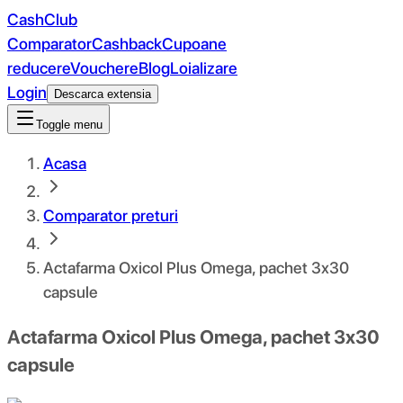
CashClub
Comparator
Cashback
Cupoane
reducere
Vouchere
Blog
Loializare
Login
Descarca extensia
Toggle menu
Acasa
Comparator preturi
Actafarma Oxicol Plus Omega, pachet 3x30
capsule
Actafarma Oxicol Plus Omega, pachet 3x30
capsule