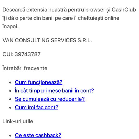
Descarcă extensia noastră pentru browser și CashClub
îți dă o parte din banii pe care îi cheltuiești online
înapoi.
VAN CONSULTING SERVICES S.R.L.
CUI: 39743787
Întrebări frecvente
Cum funcționează?
În cât timp primesc banii în cont?
Se cumulează cu reducerile?
Cum îmi fac cont?
Link-uri utile
Ce este cashback?