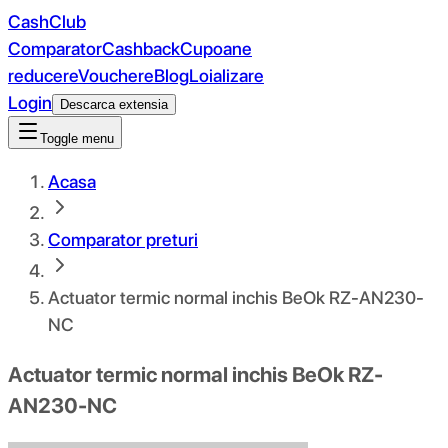
CashClub
Comparator
Cashback
Cupoane
reducere
Vouchere
Blog
Loializare
Login
Descarca extensia
Toggle menu
Acasa
Comparator preturi
Actuator termic normal inchis BeOk RZ-AN230-
NC
Actuator termic normal inchis BeOk RZ-
AN230-NC