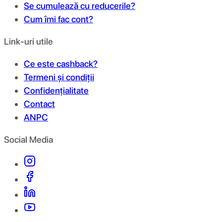
Se cumulează cu reducerile?
Cum îmi fac cont?
Link-uri utile
Ce este cashback?
Termeni și condiții
Confidențialitate
Contact
ANPC
Social Media