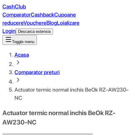
CashClub
Comparator
Cashback
Cupoane
reducere
Vouchere
Blog
Loializare
Login
Descarca extensia
Toggle menu
Acasa
Comparator preturi
Actuator termic normal inchis BeOk RZ-AW230-
NC
Actuator termic normal inchis BeOk RZ-
AW230-NC