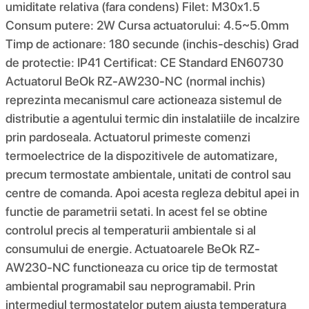
umiditate relativa (fara condens) Filet: M30x1.5
Consum putere: 2W Cursa actuatorului: 4.5~5.0mm
Timp de actionare: 180 secunde (inchis-deschis) Grad
de protectie: IP41 Certificat: CE Standard EN60730
Actuatorul BeOk RZ-AW230-NC (normal inchis)
reprezinta mecanismul care actioneaza sistemul de
distributie a agentului termic din instalatiile de incalzire
prin pardoseala. Actuatorul primeste comenzi
termoelectrice de la dispozitivele de automatizare,
precum termostate ambientale, unitati de control sau
centre de comanda. Apoi acesta regleza debitul apei in
functie de parametrii setati. In acest fel se obtine
controlul precis al temperaturii ambientale si al
consumului de energie. Actuatoarele BeOk RZ-
AW230-NC functioneaza cu orice tip de termostat
ambiental programabil sau neprogramabil. Prin
intermediul termostatelor putem ajusta temperatura