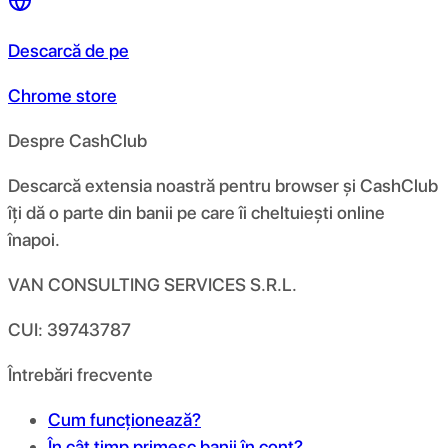
Descarcă de pe
Chrome store
Despre CashClub
Descarcă extensia noastră pentru browser și CashClub
îți dă o parte din banii pe care îi cheltuiești online
înapoi.
VAN CONSULTING SERVICES S.R.L.
CUI: 39743787
Întrebări frecvente
Cum funcționează?
În cât timp primesc banii în cont?