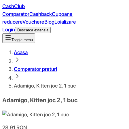
CashClub
Comparator
Cashback
Cupoane
reducere
Vouchere
Blog
Loializare
Login
Descarca extensia
Toggle menu
Acasa
Comparator preturi
Adamigo, Kitten joc 2, 1 buc
Adamigo, Kitten joc 2, 1 buc
28.91
RON