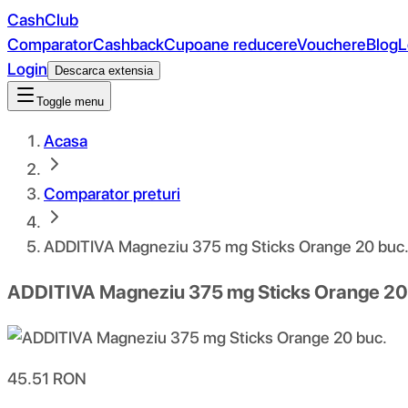
CashClub
Comparator
Cashback
Cupoane reducere
Vouchere
Blog
L
Login
Descarca extensia
Toggle menu
Acasa
Comparator preturi
ADDITIVA Magneziu 375 mg Sticks Orange 20 buc
ADDITIVA Magneziu 375 mg Sticks Orange 20
45.51
RON