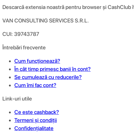
Descarcă extensia noastră pentru browser și CashClub îți d
VAN CONSULTING SERVICES S.R.L.
CUI: 39743787
Întrebări frecvente
Cum funcționează?
În cât timp primesc banii în cont?
Se cumulează cu reducerile?
Cum îmi fac cont?
Link-uri utile
Ce este cashback?
Termeni și condiții
Confidențialitate