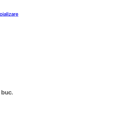
oializare
.
 buc.