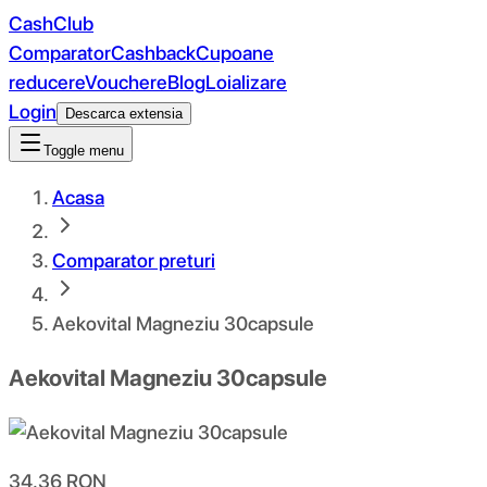
CashClub
Comparator
Cashback
Cupoane
reducere
Vouchere
Blog
Loializare
Login
Descarca extensia
Toggle menu
Acasa
Comparator preturi
Aekovital Magneziu 30capsule
Aekovital Magneziu 30capsule
34.36
RON