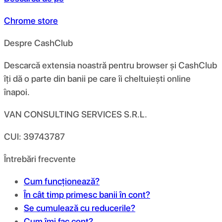
Chrome store
Despre CashClub
Descarcă extensia noastră pentru browser și CashClub
îți dă o parte din banii pe care îi cheltuiești online
înapoi.
VAN CONSULTING SERVICES S.R.L.
CUI: 39743787
Întrebări frecvente
Cum funcționează?
În cât timp primesc banii în cont?
Se cumulează cu reducerile?
Cum îmi fac cont?