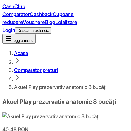
CashClub
Comparator
Cashback
Cupoane
reducere
Vouchere
Blog
Loializare
Login
Descarca extensia
Toggle menu
Acasa
Comparator preturi
Akuel Play prezervativ anatomic 8 bucăți
Akuel Play prezervativ anatomic 8 bucăți
40.48
RON