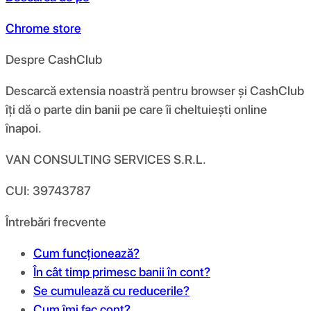
Chrome store
Despre CashClub
Descarcă extensia noastră pentru browser și CashClub
îți dă o parte din banii pe care îi cheltuiești online
înapoi.
VAN CONSULTING SERVICES S.R.L.
CUI: 39743787
Întrebări frecvente
Cum funcționează?
În cât timp primesc banii în cont?
Se cumulează cu reducerile?
Cum îmi fac cont?