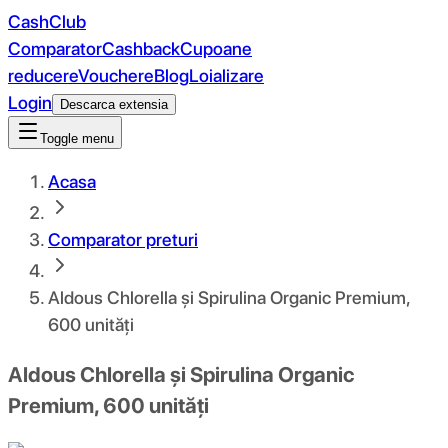
CashClub
Comparator
Cashback
Cupoane
reducere
Vouchere
Blog
Loializare
Login
Descarca extensia
Toggle menu
Acasa
Comparator preturi
Aldous Chlorella și Spirulina Organic Premium,
600 unități
Aldous Chlorella și Spirulina Organic
Premium, 600 unități