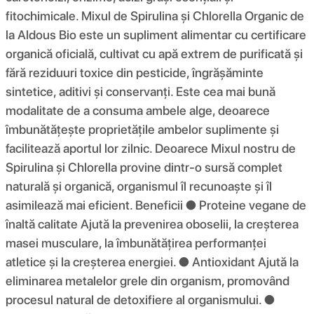
fitochimicale. Mixul de Spirulina și Chlorella Organic de
la Aldous Bio este un supliment alimentar cu certificare
organică oficială, cultivat cu apă extrem de purificată și
fără reziduuri toxice din pesticide, îngrășăminte
sintetice, aditivi și conservanți. Este cea mai bună
modalitate de a consuma ambele alge, deoarece
îmbunătățește proprietățile ambelor suplimente și
facilitează aportul lor zilnic. Deoarece Mixul nostru de
Spirulina și Chlorella provine dintr-o sursă complet
naturală și organică, organismul îl recunoaște și îl
asimilează mai eficient. Beneficii ● Proteine ​​vegane de
înaltă calitate Ajută la prevenirea oboselii, la creșterea
masei musculare, la îmbunătățirea performanței
atletice și la creșterea energiei. ● Antioxidant Ajută la
eliminarea metalelor grele din organism, promovând
procesul natural de detoxifiere al organismului. ●