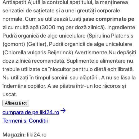
Antiapetit Ajută la controlul apetitului, la menținerea
senzației de sațietate și a unei greutăți corporale
normale. Cum se utilizează Luați
șase comprimate pe
zi
cu multă apă (3000 mg per doză zilnică). Ingrediente
Pudră organică de alge unicelulare (Spirulina Platensis
(gomont) (Geitler), Pudră organică de alge unicelulare
(Chlorella vulgaris Beijerinck) Avertismente Nu depășiți
doza zilnică recomandată. Suplimentele alimentare nu
trebuie utilizate ca înlocuitor pentru o dietă echilibrată.
Nu utilizați în timpul sarcinii sau alăptării. A nu se lăsa la
îndemâna copiilor. A se păstra într-un loc răcoros și
uscat.
Afișează tot
cumpara de pe
liki24.ro
Termeni si Conditii
Magazin:
liki24.ro