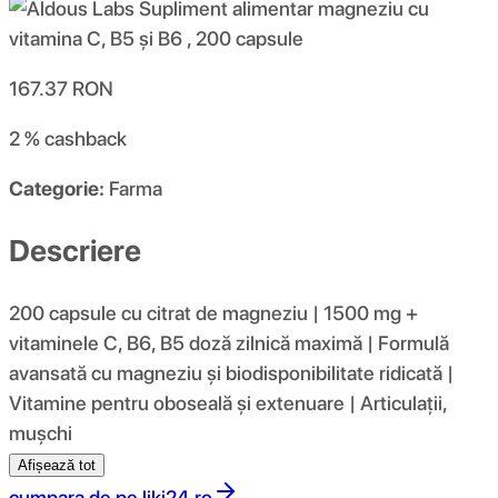
167.37
RON
2 %
cashback
Categorie:
Farma
Descriere
200 capsule cu citrat de magneziu | 1500 mg +
vitaminele C, B6, B5 doză zilnică maximă | Formulă
avansată cu magneziu și biodisponibilitate ridicată |
Vitamine pentru oboseală și extenuare | Articulații,
mușchi
Afișează tot
cumpara de pe
liki24.ro