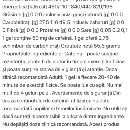
energetică [kJ/kcal] 460/110 1840/440 829/198
Grăsime [g] 0 0 0 inclusiv acizi grași saturați [g] 0 0 0
Carbohidrați [g] 27,5 110 49,5 inclusiv zaharuri [g] 0 0
0 Fibră [g] 0 0 0 Proteine ​​[g] 0 0 0 Sare [g] 0,05 0,2 0,1
1 gel conține 50 mg de cafeină. 1 gel oferă 2,75
schimburi de carbohidrați Greutate netă 55,5 grame
Proprietățile ingredientelor Cafeina – poate susține
rezistența, poate fi de ajutor în timpul exercițiilor fizice
și poate susține starea de vigilență și atenție. Doza
zilnică recomandată Adulți: 1 gel la fiecare 20-40 de
minute de exerciții fizice. Se poate lua cu apă. Nu mai
mult de 4 geluri pe zi. Avertismente de siguranță Din
cauza conținutului de cafeină, utilizarea nu este
recomandată copiilor și femeilor însărcinate. Nu utilizați
dacă sunteți hipersensibil la oricare dintre ingrediente.
Nu depășiți doza zilnică recomandată. Acest produs