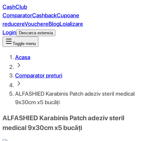
CashClub
Comparator
Cashback
Cupoane
reducere
Vouchere
Blog
Loializare
Login
Descarca extensia
Toggle menu
Acasa
Comparator preturi
ALFASHIED Karabinis Patch adeziv steril medical
9x30cm x5 bucăți
ALFASHIED Karabinis Patch adeziv steril
medical 9x30cm x5 bucăți