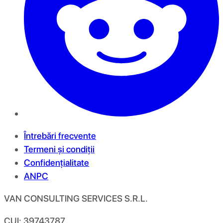
Întrebări frecvente
Termeni și condiții
Confidențialitate
ANPC
VAN CONSULTING SERVICES S.R.L.
CUI: 39743787