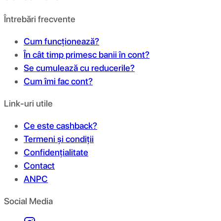
Întrebări frecvente
Cum funcționează?
În cât timp primesc banii în cont?
Se cumulează cu reducerile?
Cum îmi fac cont?
Link-uri utile
Ce este cashback?
Termeni și condiții
Confidențialitate
Contact
ANPC
Social Media