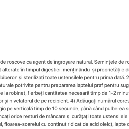
 de roșcove ca agent de îngroșare natural. Semințele de roș
t alterate în timpul digestiei, menținându-și proprietățil
iberon și sterilizați toate ustensilele pentru prima dată. 
urale potrivite pentru prepararea laptelui praf pentru sugar
de la robinet, fierbeți cantitatea necesară timp de 1-2 min
ior și nivelatorul de pe recipient. 4) Adăugați numărul core
ergic pe verticală timp de 10 secunde, până când pulberea s
ncați orice resturi de mâncare și curățați toate ustensilel
 floarea-soarelui cu conținut ridicat de acid oleic), lapte 