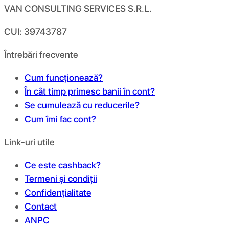
VAN CONSULTING SERVICES S.R.L.
CUI: 39743787
Întrebări frecvente
Cum funcționează?
În cât timp primesc banii în cont?
Se cumulează cu reducerile?
Cum îmi fac cont?
Link-uri utile
Ce este cashback?
Termeni și condiții
Confidențialitate
Contact
ANPC