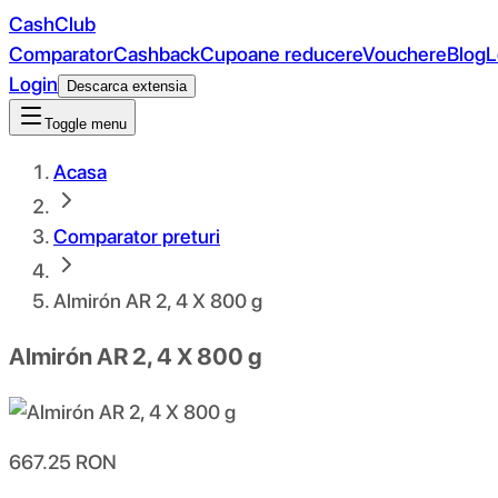
CashClub
Comparator
Cashback
Cupoane reducere
Vouchere
Blog
L
Login
Descarca extensia
Toggle menu
Acasa
Comparator preturi
Almirón AR 2, 4 X 800 g
Almirón AR 2, 4 X 800 g
667.25
RON