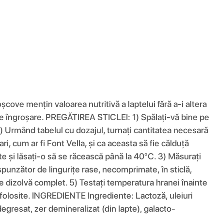
cove mențin valoarea nutritivă a laptelui fără a-i altera
e de îngroșare. PREGĂTIREA STICLEI: 1) Spălați-vă bine pe
2) Urmând tabelul cu dozajul, turnați cantitatea necesară
i, cum ar fi Font Vella, și ca aceasta să fie călduță
ute și lăsați-o să se răcească până la 40°C. 3) Măsurați
spunzător de lingurițe rase, necomprimate, în sticlă,
e dizolvă complet. 5) Testați temperatura hranei înainte
e folosite. INGREDIENTE Ingrediente: Lactoză, uleiuri
degresat, zer demineralizat (din lapte), galacto-