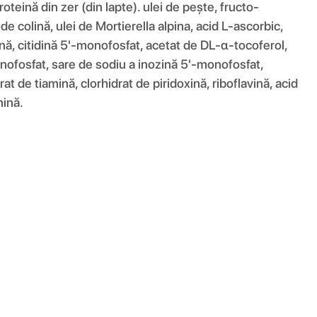
oteină din zer (din lapte). ulei de pește, fructo-
de colină, ulei de Mortierella alpina, acid L-ascorbic,
itină, citidină 5'-monofosfat, acetat de DL-α-tocoferol,
onofosfat, sare de sodiu a inozină 5'-monofosfat,
t de tiamină, clorhidrat de piridoxină, riboflavină, acid
mină.