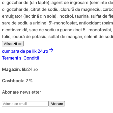
oligozaharide (din lapte), agent de îngroșare (semințe de r
oligozaharide, citrat de sodiu, clorură de magneziu, carbon
emulgator (lecitină din soia), inozitol, taurină, sulfat de 
sare de sodiu a uridinei 5'-monofosfat, antioxidant (pal
nicotinamidă, sare de sodiu a guanozinei 5'-monofosfat, sul
folic, iodură de potasiu, sulfat de mangan, selenit de sod
Afișează tot
cumpara de pe
liki24.ro
Termeni si Conditii
Magazin:
liki24.ro
Cashback:
2 %
Abonare newsletter
Abonare