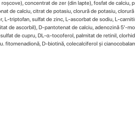
oșcove), concentrat de zer (din lapte), fosfat de calciu, pr
at de calciu, citrat de potasiu, clorură de potasiu, clorură 
fier, L-triptofan, sulfat de zinc, L-ascorbat de sodiu, L-carn
mitat de ascorbil), D-pantotenat de calciu, adenozină 5'-m
fat de cupru, DL-α-tocoferol, palmitat de retinil, clorhidra
iu. fitomenadionă, D-biotină, colecalciferol și cianocobala