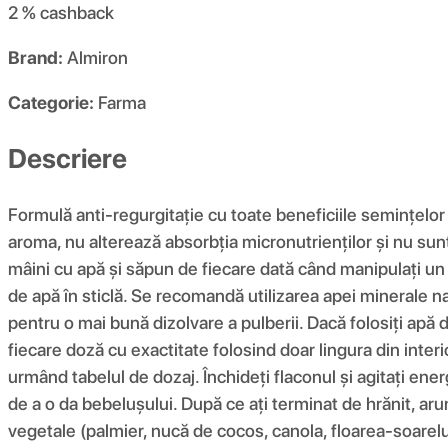
2 %
cashback
Brand:
Almiron
Categorie:
Farma
Descriere
Formulă anti-regurgitație cu toate beneficiile semințelor
aroma, nu alterează absorbția micronutrienților și nu sun
mâini cu apă și săpun de fiecare dată când manipulați un b
de apă în sticlă. Se recomandă utilizarea apei minerale nat
pentru o mai bună dizolvare a pulberii. Dacă folosiți apă 
fiecare doză cu exactitate folosind doar lingura din inter
urmând tabelul de dozaj. Închideți flaconul și agitați en
de a o da bebelușului. După ce ați terminat de hrănit, aru
vegetale (palmier, nucă de cocos, canola, floarea-soarelui,