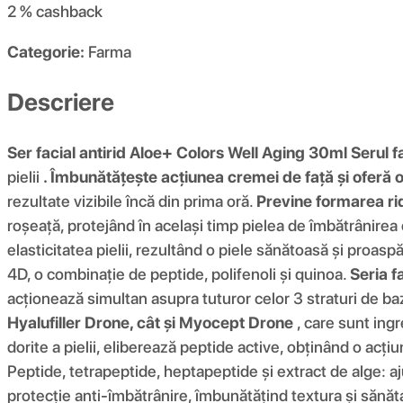
2 %
cashback
Categorie:
Farma
Descriere
Ser facial antirid Aloe+ Colors Well Aging 30ml
Serul f
pielii
. Îmbunătățește acțiunea cremei de față și oferă o
rezultate vizibile încă din prima oră.
Previne formarea rid
roșeață, protejând în același timp pielea de îmbătrânire
elasticitatea pielii, rezultând o piele sănătoasă și proas
4D, o combinație de peptide, polifenoli și quinoa.
Seria f
acționează simultan asupra tuturor celor 3 straturi de bază
Hyalufiller Drone, cât și Myocept Drone
, care sunt ingr
dorite a pielii, eliberează peptide active, obținând o acțiu
Peptide, tetrapeptide, heptapeptide și extract de alge: ajut
protecție anti-îmbătrânire, îmbunătățind textura și sănăta