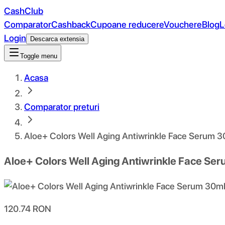
CashClub
Comparator
Cashback
Cupoane reducere
Vouchere
Blog
L
Login
Descarca extensia
Toggle menu
Acasa
Comparator preturi
Aloe+ Colors Well Aging Antiwrinkle Face Serum 3
Aloe+ Colors Well Aging Antiwrinkle Face Se
120.74
RON