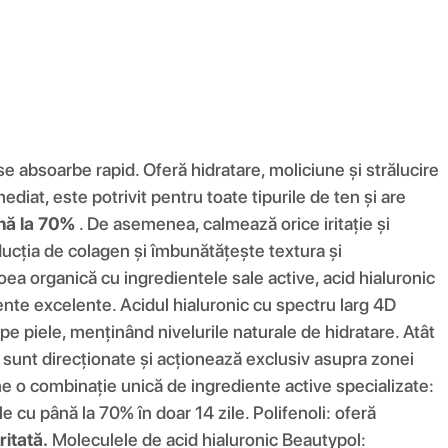
 se absoarbe rapid. Oferă hidratare, moliciune și strălucire
ediat, este potrivit pentru toate tipurile de ten și are
ână la 70%
. De asemenea, calmează orice iritație și
ucția de colagen și îmbunătățește textura și
oea organică cu ingredientele sale active, acid hialuronic
nte excelente. Acidul hialuronic cu spectru larg 4D
 pe piele, menținând nivelurile naturale de hidratare. Atât
e sunt direcționate și acționează exclusiv asupra zonei
e o combinație unică de ingrediente active specializate:
le cu până la 70% în doar 14 zile. Polifenoli: oferă
ritată.
Moleculele de acid hialuronic Beautypol: