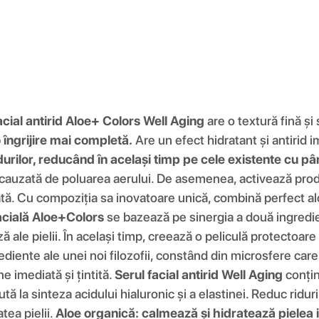
acial antirid Aloe+ Colors Well Aging
are o textură fină și
 îngrijire mai completă.
Are un efect hidratant și antirid im
urilor, reducând în același timp pe cele existente cu p
a cauzată de poluarea aerului. De asemenea, activează prod
pătă. Cu compoziția sa inovatoare unică, combină perfect al
acială Aloe+Colors
se bazează pe sinergia a două ingredie
 ale pielii. În același timp, creează o peliculă protectoare
ediente ale unei noi filozofii, constând din microsfere car
ne imediată și țintită.
Serul facial antirid Well Aging
conțin
ă la sinteza acidului hialuronic și a elastinei. Reduc riduri
tea pielii.
Aloe organică: calmează și hidratează pielea i