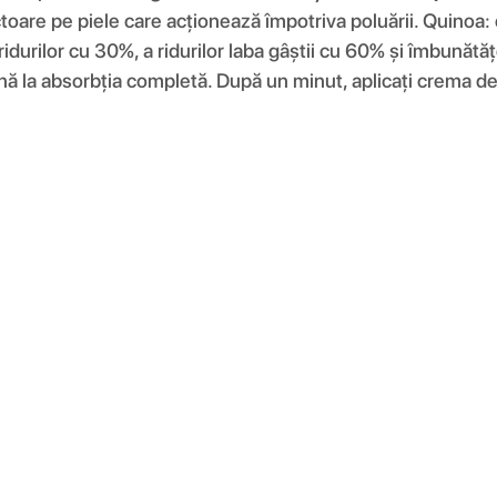
ectoare pe piele care acționează împotriva poluării. Quino
durilor cu 30%, a ridurilor laba gâștii cu 60% și îmbunătățe
până la absorbția completă. După un minut, aplicați crema d