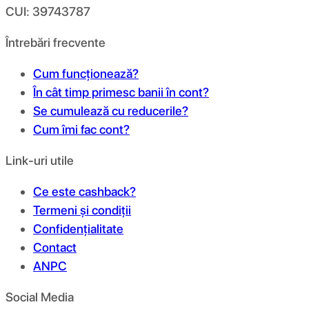
CUI: 39743787
Întrebări frecvente
Cum funcționează?
În cât timp primesc banii în cont?
Se cumulează cu reducerile?
Cum îmi fac cont?
Link-uri utile
Ce este cashback?
Termeni și condiții
Confidențialitate
Contact
ANPC
Social Media