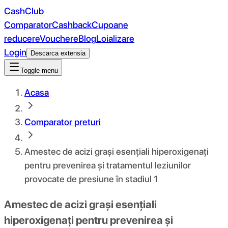
CashClub
Comparator
Cashback
Cupoane
reducere
Vouchere
Blog
Loializare
Login
Descarca extensia
Toggle menu
Acasa
Comparator preturi
Amestec de acizi grași esențiali hiperoxigenați
pentru prevenirea și tratamentul leziunilor
provocate de presiune în stadiul 1
Amestec de acizi grași esențiali
hiperoxigenați pentru prevenirea și