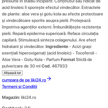
presiune în stadiu incipient. Conținutul său ridicat de
acid linoleic îi sporește efectul vindecător. Extractele
de plante: aloe vera și gotu kola au efecte protectoare
și vindecătoare sporite asupra pielii. Protejează
împotriva agenților externi. Îmbunătățește rezistența
pielii. Repară epiderma superioară. Reface circulația
capilară. Stimulează sinteza colagenului. Are efect
hidratant și vindecător.
Ingrediente
- Acizi grași
esențiali hiperoxigenați (acid linoleic) - Tocoferoli -
Aloe Vera - Gotu Kola - Parfum
Format
Sticlă de
pulverizare de 30 ml
Cod.
467933
Afișează tot
cumpara de pe
liki24.ro
Termeni si Conditii
Magazin:
liki24.ro