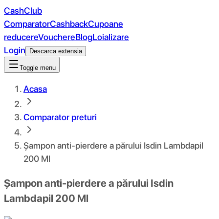
CashClub
Comparator
Cashback
Cupoane
reducere
Vouchere
Blog
Loializare
Login
Descarca extensia
Toggle menu
Acasa
Comparator preturi
Șampon anti-pierdere a părului Isdin Lambdapil
200 Ml
Șampon anti-pierdere a părului Isdin
Lambdapil 200 Ml