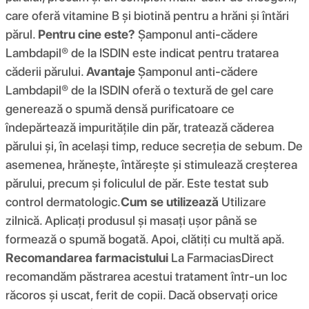
care oferă vitamine B și biotină pentru a hrăni și întări
părul.
Pentru cine este?
Șamponul anti-cădere
Lambdapil® de la ISDIN este indicat pentru tratarea
căderii părului.
Avantaje
Șamponul anti-cădere
Lambdapil® de la ISDIN oferă o textură de gel care
generează o spumă densă purificatoare ce
îndepărtează impuritățile din păr, tratează căderea
părului și, în același timp, reduce secreția de sebum. De
asemenea, hrănește, întărește și stimulează creșterea
părului, precum și foliculul de păr. Este testat sub
control dermatologic.
Cum se utilizează
Utilizare
zilnică. Aplicați produsul și masați ușor până se
formează o spumă bogată. Apoi, clătiți cu multă apă.
Recomandarea farmacistului
La FarmaciasDirect
recomandăm păstrarea acestui tratament într-un loc
răcoros și uscat, ferit de copii. Dacă observați orice