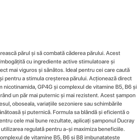
ărească părul și să combată căderea părului. Acest
îmbogățită cu ingrediente active stimulatoare și
pect mai viguros și sănătos. Ideal pentru cei care caută
i pentru a stimula creșterea părului. Acționează direct
cum nicotinamida, GP4G și complexul de vitamine B5, B6 și
gurând un păr mai puternic și mai rezistent. Acest șampon
sul, oboseala, variațiile sezoniere sau schimbările
ătoasă și puternică. Formula sa blândă și eficientă o
ă. Pentru cele mai bune rezultate, aplicați șamponul Ducray
tilizarea regulată pentru a-și maximiza beneficiile.
r complexul de vitamine B5, B6 si B8 imbunatateste