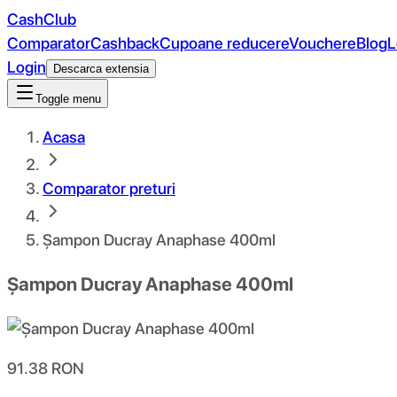
CashClub
Comparator
Cashback
Cupoane reducere
Vouchere
Blog
L
Login
Descarca extensia
Toggle menu
Acasa
Comparator preturi
Șampon Ducray Anaphase 400ml
Șampon Ducray Anaphase 400ml
91.38
RON