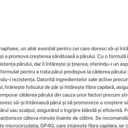
aphase, un aliat esențial pentru cei care doresc să-și înt
l și a promova creșterea sănătoasă a părului. Cu o formulă 
ența părului, dar îi întărește și ținerea, oferindu-i un as
rmulat pentru a trata părul predispus la căderea părului ș
indu-i rezistența. Datorită ingredientelor sale active pre
 hrănește foliculul de păr și întărește fibra capilară, asi
emporar căderea părului din cauza unor factori precum stre
esc să-și întărească părul și să promoveze o creștere săn
 părul sau scalpul, asigurând o îngrijire blândă și eficient
acționeze câteva minute înainte de clătire. Se recomandă u
e microcirculatia, GP4G, care intareste fibra capilara, ia