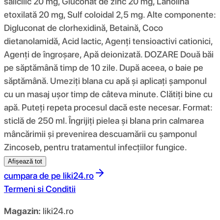
salicilic 20 mg, Gluconat de zinc 20 mg, Lanolină
etoxilată 20 mg, Sulf coloidal 2,5 mg. Alte componente:
Digluconat de clorhexidină, Betaină, Coco
dietanolamidă, Acid lactic, Agenți tensioactivi cationici,
Agenți de îngroșare, Apă deionizată. DOZARE Două băi
pe săptămână timp de 10 zile. După aceea, o baie pe
săptămână. Umeziți blana cu apă și aplicați șamponul
cu un masaj ușor timp de câteva minute. Clătiți bine cu
apă. Puteți repeta procesul dacă este necesar. Format:
sticlă de 250 ml. Îngrijiți pielea și blana prin calmarea
mâncărimii și prevenirea descuamării cu șamponul
Zincoseb, pentru tratamentul infecțiilor fungice.
Afișează tot
cumpara de pe
liki24.ro
Termeni si Conditii
Magazin:
liki24.ro