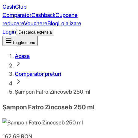
CashClub
Comparator
Cashback
Cupoane
reducere
Vouchere
Blog
Loializare
Login
Descarca extensia
Toggle menu
Acasa
Comparator preturi
Șampon Fatro Zincoseb 250 ml
Șampon Fatro Zincoseb 250 ml
162.69
RON