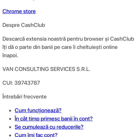
Chrome store
Despre CashClub
Descarcă extensia noastră pentru browser și CashClub
îți dă o parte din banii pe care îi cheltuiești online
înapoi.
VAN CONSULTING SERVICES S.R.L.
CUI: 39743787
Întrebări frecvente
Cum funcționează?
În cât timp primesc banii în cont?
Se cumulează cu reducerile?
Cum îmi fac cont?