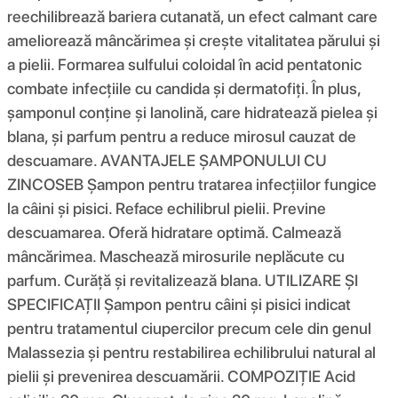
reechilibrează bariera cutanată, un efect calmant care
ameliorează mâncărimea și crește vitalitatea părului și
a pielii. Formarea sulfului coloidal în acid pentatonic
combate infecțiile cu candida și dermatofiți. În plus,
șamponul conține și lanolină, care hidratează pielea și
blana, și parfum pentru a reduce mirosul cauzat de
descuamare. AVANTAJELE ȘAMPONULUI CU
ZINCOSEB Șampon pentru tratarea infecțiilor fungice
la câini și pisici. Reface echilibrul pielii. Previne
descuamarea. Oferă hidratare optimă. Calmează
mâncărimea. Maschează mirosurile neplăcute cu
parfum. Curăță și revitalizează blana. UTILIZARE ȘI
SPECIFICAȚII Șampon pentru câini și pisici indicat
pentru tratamentul ciupercilor precum cele din genul
Malassezia și pentru restabilirea echilibrului natural al
pielii și prevenirea descuamării. COMPOZIŢIE Acid