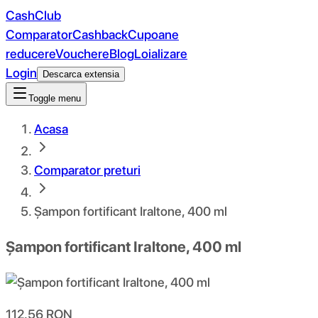
CashClub
Comparator
Cashback
Cupoane
reducere
Vouchere
Blog
Loializare
Login
Descarca extensia
Toggle menu
Acasa
Comparator preturi
Șampon fortificant Iraltone, 400 ml
Șampon fortificant Iraltone, 400 ml
112.56
RON