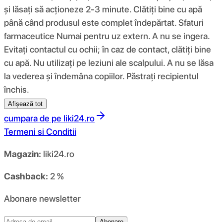
și lăsați să acționeze 2-3 minute. Clătiți bine cu apă
până când produsul este complet îndepărtat. Sfaturi
farmaceutice Numai pentru uz extern. A nu se ingera.
Evitați contactul cu ochii; în caz de contact, clătiți bine
cu apă. Nu utilizați pe leziuni ale scalpului. A nu se lăsa
la vederea și îndemâna copiilor. Păstrați recipientul
închis.
Afișează tot
cumpara de pe
liki24.ro
Termeni si Conditii
Magazin:
liki24.ro
Cashback:
2 %
Abonare newsletter
Abonare