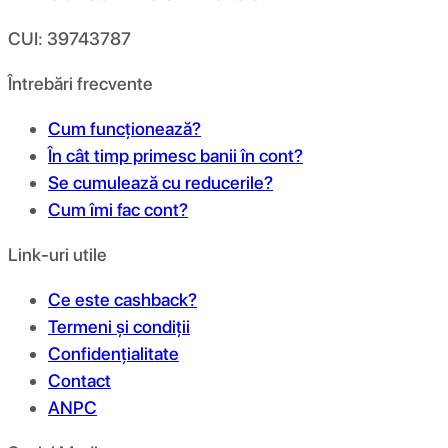
CUI: 39743787
Întrebări frecvente
Cum funcționează?
În cât timp primesc banii în cont?
Se cumulează cu reducerile?
Cum îmi fac cont?
Link-uri utile
Ce este cashback?
Termeni și condiții
Confidențialitate
Contact
ANPC