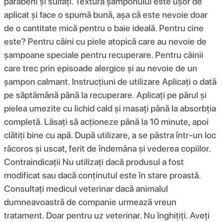
parabeni și sulfați. Textura șamponului este ușor de
aplicat și face o spumă bună, așa că este nevoie doar
de o cantitate mică pentru o baie ideală. Pentru cine
este? Pentru câini cu piele atopică care au nevoie de
șampoane speciale pentru recuperare. Pentru câinii
care trec prin episoade alergice și au nevoie de un
șampon calmant. Instrucțiuni de utilizare Aplicați o dată
pe săptămână până la recuperare. Aplicați pe părul și
pielea umezite cu lichid cald și masați până la absorbția
completă. Lăsați să acționeze până la 10 minute, apoi
clătiți bine cu apă. După utilizare, a se păstra într-un loc
răcoros și uscat, ferit de îndemâna și vederea copiilor.
Contraindicații Nu utilizați dacă produsul a fost
modificat sau dacă conținutul este în stare proastă.
Consultați medicul veterinar dacă animalul
dumneavoastră de companie urmează vreun
tratament. Doar pentru uz veterinar. Nu înghițiți. Aveți