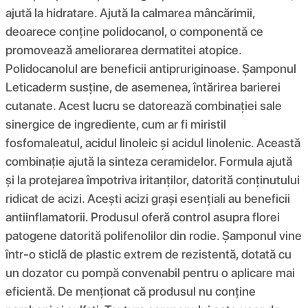
ajută la hidratare. Ajută la calmarea mâncărimii,
deoarece conține polidocanol, o componentă ce
promovează ameliorarea dermatitei atopice.
Polidocanolul are beneficii antipruriginoase. Șamponul
Leticaderm susține, de asemenea, întărirea barierei
cutanate. Acest lucru se datorează combinației sale
sinergice de ingrediente, cum ar fi miristil
fosfomaleatul, acidul linoleic și acidul linolenic. Această
combinație ajută la sinteza ceramidelor. Formula ajută
și la protejarea împotriva iritanților, datorită conținutului
ridicat de acizi. Acești acizi grași esențiali au beneficii
antiinflamatorii. Produsul oferă control asupra florei
patogene datorită polifenolilor din rodie. Șamponul vine
într-o sticlă de plastic extrem de rezistentă, dotată cu
un dozator cu pompă convenabil pentru o aplicare mai
eficientă. De menționat că produsul nu conține