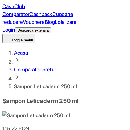
CashClub
Comparator
Cashback
Cupoane
reducere
Vouchere
Blog
Loializare
Login
Descarca extensia
Toggle menu
Acasa
Comparator preturi
Șampon Leticaderm 250 ml
Șampon Leticaderm 250 ml
115.22
RON