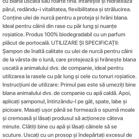
cu blană uscată sau foarte fină. Întărește și hidratează
părul, redându-i vitalitatea, flexibilitatea și strălucirea.
Conține ulei de nurcă pentru a proteja și hrăni blana.
Ideal pentru câinii din rase cu păr lung și nuanțe
roșiatice. Produs 100% biodegradabil cu un parfum
plăcut de portocală. UTILIZARE ȘI SPECIFICAȚII:
Șampon de înaltă calitate cu ulei de nurcă pentru câini
de la vârsta de o lună, care protejează și hrănește blana
uscată a animalului dvs. de companie, ideal pentru
utilizarea la rasele cu păr lung și cele cu tonuri roșiatice.
Instrucțiuni de utilizare: Primul pas este să umeziți bine
blana animalului dvs. de companie cu apă caldă. Apoi,
aplicați șamponul, întinzându-l pe gât, spate, labe și
picioare. Masați ușor până se formează o spumă moale
și cremoasă și lăsați produsul să acționeze câteva
minute. Clătiți bine cu apă și lăsați câinele să se
scuture. Uscați cu un prosop și îndepărtați excesul de