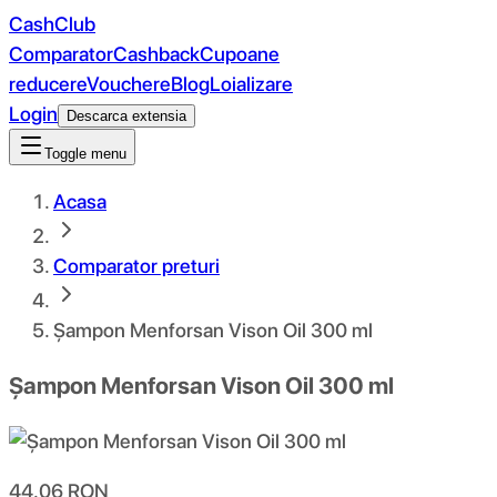
CashClub
Comparator
Cashback
Cupoane
reducere
Vouchere
Blog
Loializare
Login
Descarca extensia
Toggle menu
Acasa
Comparator preturi
Șampon Menforsan Vison Oil 300 ml
Șampon Menforsan Vison Oil 300 ml
44.06
RON