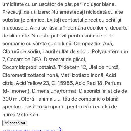
umiditate cu un uscător de păr, periind ușor blana.
Precauții de utilizare: Nu amestecați niciodată cu alte
substanțe chimice. Evitați contactul direct cu ochii și
mucoasele. A nu se lăsa la îndemâna copiilor și departe
de alimente. Nu este potrivit pentru animalele de
companie cu vârsta sub o lună. Compoziție: Apă,
Clorură de sodiu, Lauril sulfat de sodiu, Polyquaternium
7, Cocamide DEA, Distearat de glicol,
Cocamidopropilbetaină, Trideceth 12, Ulei de nurcă,
Clorometilizotiazolinonă, Metilizotiazolinonă, Acid
citric, Acid Yellow 23, CI 15985, Acid Red 18, Parfum
(d-limonen). Dimensiune/format: Disponibil în sticle de
300 ml. Oferă-i animalului tău de companie o blană
spectaculoasă cu șamponul pentru câini cu ulei de
nurcă Meforsan.
Afișează tot