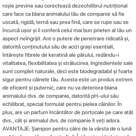
roșie previne sau corectează dezechilibrul nutrițional
care face ca blana animalului tău de companie să fie
uscată, rigidă, ternă sau prea fină, care se rupe sau se
încurcă ușor și îi conferă celui mai bun prieten al tău un
aspect neîngrijit. Are o putere de penetrare ridicată și,
datorită conținutului său de acizi grași esențiali,
întărește fibrele de keratină ale părului, redându-i
vitalitatea, flexibilitatea și strălucirea. Ingredientele sale
sunt complet naturale, deci este biodegradabil și foarte
sigur pentru câinele tău. Acesta este un produs extrem
de eficient și puternic, care nu va deteriora blana
animalului dvs. de companie, datorită pH-ului său
echilibrat, special formulat pentru pielea câinilor. În
plus, are un parfum încântător de portocale pe care atât
dvs., cât și animalul dvs. de companie îl veți adora.
AVANTAJE: Șampon pentru câini de la vârsta de o lună