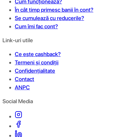
Cum funcționează?
În cât timp primesc banii în cont?
Se cumulează cu reducerile?
Cum îmi fac cont?
Link-uri utile
Ce este cashback?
Termeni și condiții
Confidențialitate
Contact
ANPC
Social Media