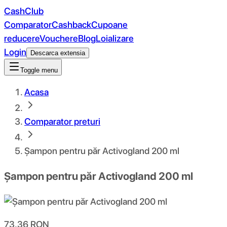
CashClub
Comparator
Cashback
Cupoane
reducere
Vouchere
Blog
Loializare
Login
Descarca extensia
Toggle menu
Acasa
Comparator preturi
Șampon pentru păr Activogland 200 ml
Șampon pentru păr Activogland 200 ml
73.36
RON