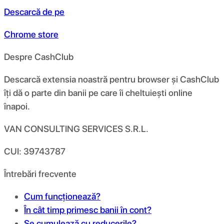
Descarcă de pe
Chrome store
Despre CashClub
Descarcă extensia noastră pentru browser și CashClub
îți dă o parte din banii pe care îi cheltuiești online
înapoi.
VAN CONSULTING SERVICES S.R.L.
CUI: 39743787
Întrebări frecvente
Cum funcționează?
În cât timp primesc banii în cont?
Se cumulează cu reducerile?