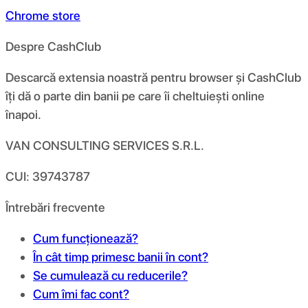
Chrome store
Despre CashClub
Descarcă extensia noastră pentru browser și CashClub
îți dă o parte din banii pe care îi cheltuiești online
înapoi.
VAN CONSULTING SERVICES S.R.L.
CUI: 39743787
Întrebări frecvente
Cum funcționează?
În cât timp primesc banii în cont?
Se cumulează cu reducerile?
Cum îmi fac cont?