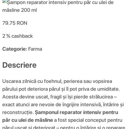
79.75
RON
2 %
cashback
Categorie:
Farma
Descriere
Uscarea zilnică cu foehnul, perierea sau vopsirea
părului pot deteriora părul și îl pot priva de umiditate.
Acesta devine uscat, fragil și își pierde strălucirea –
exact atunci are nevoie de îngrijire intensivă, întărire și
reconstrucție.
Șamponul reparator intensiv pentru
păr cu ulei de măsline
a fost special conceput pentru
părul uscat și deteriorat – pentru o întărire și o reparare