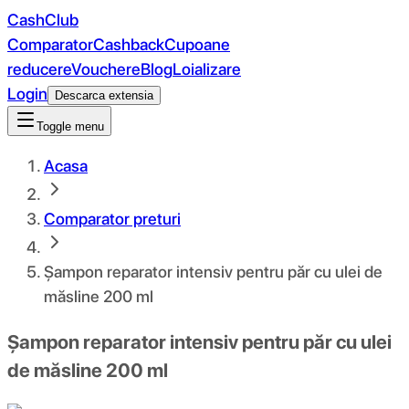
CashClub
Comparator
Cashback
Cupoane
reducere
Vouchere
Blog
Loializare
Login
Descarca extensia
Toggle menu
Acasa
Comparator preturi
Șampon reparator intensiv pentru păr cu ulei de
măsline 200 ml
Șampon reparator intensiv pentru păr cu ulei
de măsline 200 ml