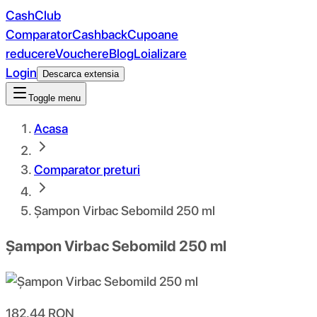
CashClub
Comparator
Cashback
Cupoane
reducere
Vouchere
Blog
Loializare
Login
Descarca extensia
Toggle menu
Acasa
Comparator preturi
Șampon Virbac Sebomild 250 ml
Șampon Virbac Sebomild 250 ml
182.44
RON