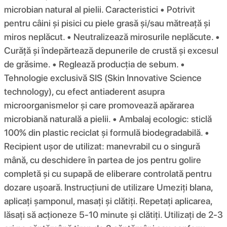
microbian natural al pielii. Caracteristici • Potrivit
pentru câini și pisici cu piele grasă și/sau mătreață și
miros neplăcut. • Neutralizează mirosurile neplăcute. •
Curăță și îndepărtează depunerile de crustă și excesul
de grăsime. • Reglează producția de sebum. •
Tehnologie exclusivă SIS (Skin Innovative Science
technology), cu efect antiaderent asupra
microorganismelor și care promovează apărarea
microbiană naturală a pielii. • Ambalaj ecologic: sticlă
100% din plastic reciclat și formulă biodegradabilă. •
Recipient ușor de utilizat: manevrabil cu o singură
mână, cu deschidere în partea de jos pentru golire
completă și cu supapă de eliberare controlată pentru
dozare ușoară. Instrucțiuni de utilizare Umeziți blana,
aplicați șamponul, masați și clătiți. Repetați aplicarea,
lăsați să acționeze 5-10 minute și clătiți. Utilizați de 2-3