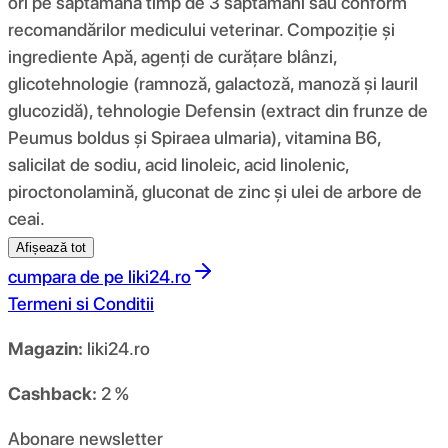
ori pe săptămână timp de 3 săptămâni sau conform
recomandărilor medicului veterinar. Compoziție și
ingrediente Apă, agenți de curățare blânzi,
glicotehnologie (ramnoză, galactoză, manoză și lauril
glucozidă), tehnologie Defensin (extract din frunze de
Peumus boldus și Spiraea ulmaria), vitamina B6,
salicilat de sodiu, acid linoleic, acid linolenic,
piroctonolamină, gluconat de zinc și ulei de arbore de
ceai.
Afișează tot
cumpara de pe
liki24.ro
Termeni si Conditii
Magazin:
liki24.ro
Cashback:
2 %
Abonare newsletter