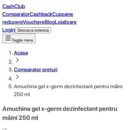
CashClub
Comparator
Cashback
Cupoane
reducere
Vouchere
Blog
Loializare
Login
Descarca extensia
Toggle menu
Acasa
Comparator preturi
Amuchina gel x-germ dezinfectant pentru mâini
250 ml
Amuchina gel x-germ dezinfectant pentru
mâini 250 ml