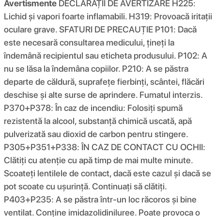
Avertismente
DECLARAȚII DE AVERTIZARE H225:
Lichid și vapori foarte inflamabili. H319: Provoacă iritații
oculare grave. SFATURI DE PRECAUȚIE P101: Dacă
este necesară consultarea medicului, țineți la
îndemână recipientul sau eticheta produsului. P102: A
nu se lăsa la îndemâna copiilor. P210: A se păstra
departe de căldură, suprafețe fierbinți, scântei, flăcări
deschise și alte surse de aprindere. Fumatul interzis.
P370+P378: În caz de incendiu: Folosiți spumă
rezistentă la alcool, substanță chimică uscată, apă
pulverizată sau dioxid de carbon pentru stingere.
P305+P351+P338: ÎN CAZ DE CONTACT CU OCHII:
Clătiți cu atenție cu apă timp de mai multe minute.
Scoateți lentilele de contact, dacă este cazul și dacă se
pot scoate cu ușurință. Continuați să clătiți.
P403+P235: A se păstra într-un loc răcoros și bine
ventilat. Conține imidazolidiniluree. Poate provoca o