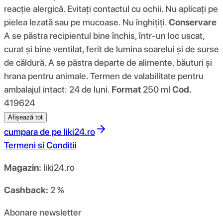
reacție alergică. Evitați contactul cu ochii. Nu aplicați pe
pielea lezată sau pe mucoase. Nu înghițiți.
Conservare
A se păstra recipientul bine închis, într-un loc uscat,
curat și bine ventilat, ferit de lumina soarelui și de surse
de căldură. A se păstra departe de alimente, băuturi și
hrana pentru animale. Termen de valabilitate pentru
ambalajul intact: 24 de luni.
Format
250 ml
Cod.
419624
Afișează tot
cumpara de pe
liki24.ro
Termeni si Conditii
Magazin:
liki24.ro
Cashback:
2 %
Abonare newsletter