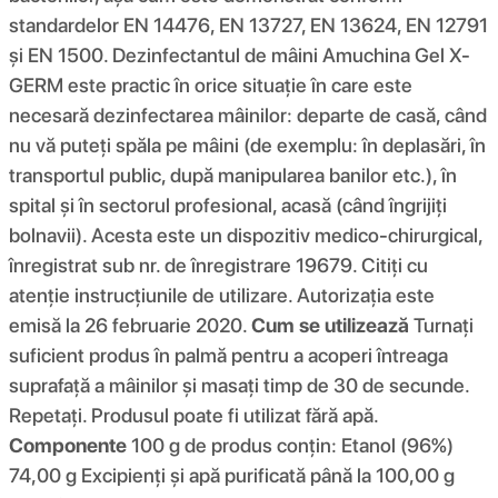
standardelor EN 14476, EN 13727, EN 13624, EN 12791
și EN 1500. Dezinfectantul de mâini Amuchina Gel X-
GERM este practic în orice situație în care este
necesară dezinfectarea mâinilor: departe de casă, când
nu vă puteți spăla pe mâini (de exemplu: în deplasări, în
transportul public, după manipularea banilor etc.), în
spital și în sectorul profesional, acasă (când îngrijiți
bolnavii). Acesta este un dispozitiv medico-chirurgical,
înregistrat sub nr. de înregistrare 19679. Citiți cu
atenție instrucțiunile de utilizare. Autorizația este
emisă la 26 februarie 2020.
Cum se utilizează
Turnați
suficient produs în palmă pentru a acoperi întreaga
suprafață a mâinilor și masați timp de 30 de secunde.
Repetați. Produsul poate fi utilizat fără apă.
Componente
100 g de produs conțin: Etanol (96%)
74,00 g Excipienți și apă purificată până la 100,00 g