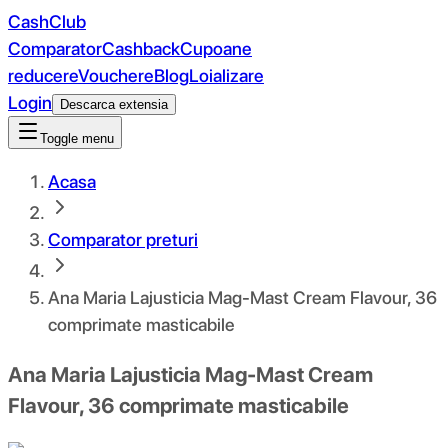
CashClub
Comparator
Cashback
Cupoane
reducere
Vouchere
Blog
Loializare
Login
Descarca extensia
Toggle menu
Acasa
Comparator preturi
Ana Maria Lajusticia Mag-Mast Cream Flavour, 36
comprimate masticabile
Ana Maria Lajusticia Mag-Mast Cream
Flavour, 36 comprimate masticabile