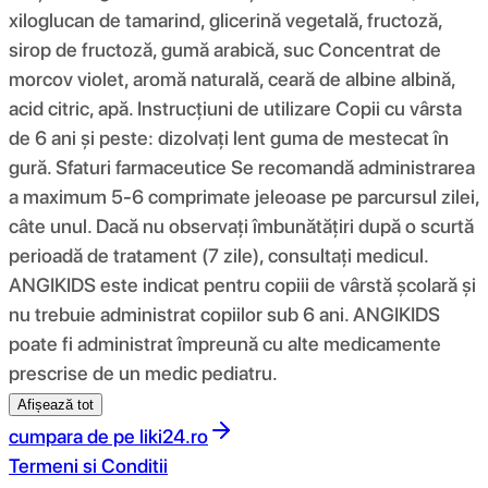
xiloglucan de tamarind, glicerină vegetală, fructoză,
sirop de fructoză, gumă arabică, suc Concentrat de
morcov violet, aromă naturală, ceară de albine albină,
acid citric, apă. Instrucțiuni de utilizare Copii cu vârsta
de 6 ani și peste: dizolvați lent guma de mestecat în
gură. Sfaturi farmaceutice Se recomandă administrarea
a maximum 5-6 comprimate jeleoase pe parcursul zilei,
câte unul. Dacă nu observați îmbunătățiri după o scurtă
perioadă de tratament (7 zile), consultați medicul.
ANGIKIDS este indicat pentru copiii de vârstă școlară și
nu trebuie administrat copiilor sub 6 ani. ANGIKIDS
poate fi administrat împreună cu alte medicamente
prescrise de un medic pediatru.
Afișează tot
cumpara de pe
liki24.ro
Termeni si Conditii