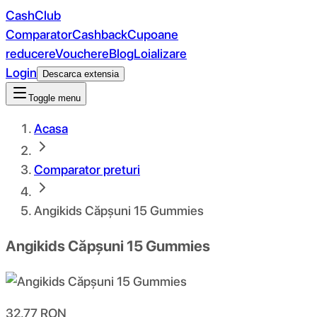
CashClub
Comparator
Cashback
Cupoane
reducere
Vouchere
Blog
Loializare
Login
Descarca extensia
Toggle menu
Acasa
Comparator preturi
Angikids Căpșuni 15 Gummies
Angikids Căpșuni 15 Gummies
32.77
RON