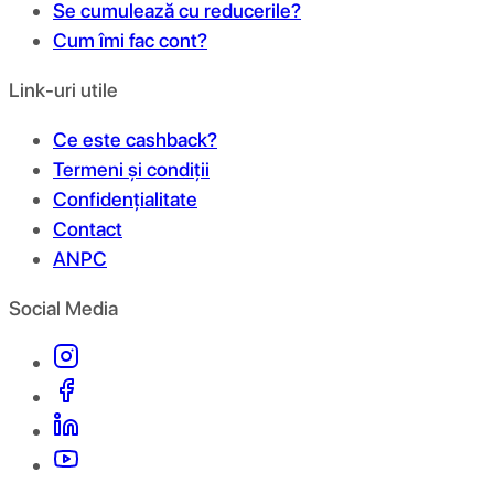
Se cumulează cu reducerile?
Cum îmi fac cont?
Link-uri utile
Ce este cashback?
Termeni și condiții
Confidențialitate
Contact
ANPC
Social Media