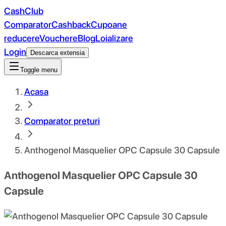
CashClub
Comparator
Cashback
Cupoane
reducere
Vouchere
Blog
Loializare
Login
Descarca extensia
Toggle menu
Acasa
Comparator preturi
Anthogenol Masquelier OPC Capsule 30 Capsule
Anthogenol Masquelier OPC Capsule 30
Capsule