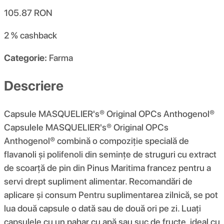
105.87
RON
2 %
cashback
Categorie:
Farma
Descriere
Capsule MASQUELIER's® Original OPCs Anthogenol®
Capsulele MASQUELIER's® Original OPCs
Anthogenol® combină o compoziție specială de
flavanoli și polifenoli din semințe de struguri cu extract
de scoarță de pin din Pinus Maritima francez pentru a
servi drept supliment alimentar. Recomandări de
aplicare și consum Pentru suplimentarea zilnică, se pot
lua două capsule o dată sau de două ori pe zi. Luați
capsulele cu un pahar cu apă sau suc de fructe, ideal cu