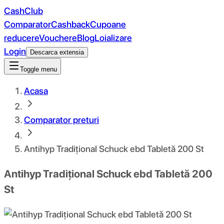
CashClub
Comparator
Cashback
Cupoane
reducere
Vouchere
Blog
Loializare
Login
Descarca extensia
Toggle menu
Acasa
Comparator preturi
Antihyp Tradițional Schuck ebd Tabletă 200 St
Antihyp Tradițional Schuck ebd Tabletă 200
St