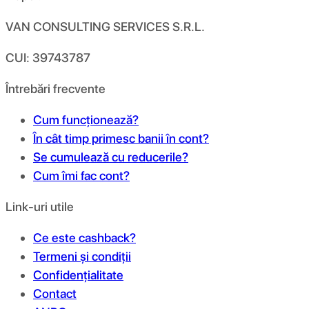
VAN CONSULTING SERVICES S.R.L.
CUI: 39743787
Întrebări frecvente
Cum funcționează?
În cât timp primesc banii în cont?
Se cumulează cu reducerile?
Cum îmi fac cont?
Link-uri utile
Ce este cashback?
Termeni și condiții
Confidențialitate
Contact