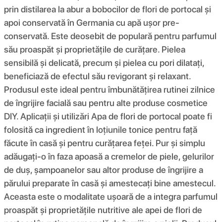
prin distilarea la abur a bobocilor de flori de portocal și
apoi conservată în Germania cu apă ușor pre-
conservată. Este deosebit de populară pentru parfumul
său proaspăt și proprietățile de curățare. Pielea
sensibilă și delicată, precum și pielea cu pori dilatați,
beneficiază de efectul său revigorant și relaxant.
Produsul este ideal pentru îmbunătățirea rutinei zilnice
de îngrijire facială sau pentru alte produse cosmetice
DIY. Aplicații și utilizări Apa de flori de portocal poate fi
folosită ca ingredient în loțiunile tonice pentru față
făcute în casă și pentru curățarea feței. Pur și simplu
adăugați-o în faza apoasă a cremelor de piele, gelurilor
de duș, șampoanelor sau altor produse de îngrijire a
părului preparate în casă și amestecați bine amestecul.
Aceasta este o modalitate ușoară de a integra parfumul
proaspăt și proprietățile nutritive ale apei de flori de