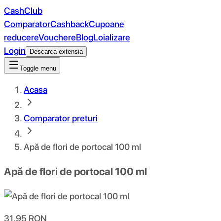
CashClub
Comparator
Cashback
Cupoane
reducere
Vouchere
Blog
Loializare
Login
Descarca extensia
Toggle menu
Acasa
Comparator preturi
Apă de flori de portocal 100 ml
Apă de flori de portocal 100 ml
31.95
RON