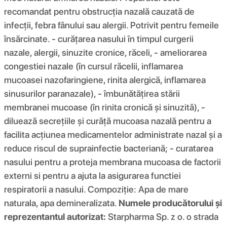
recomandat pentru obstrucția nazală cauzată de
infecții, febra fânului sau alergii. Potrivit pentru femeile
însărcinate. - curățarea nasului în timpul curgerii
nazale, alergii, sinuzite cronice, răceli, - ameliorarea
congestiei nazale (în cursul răcelii, inflamarea
mucoasei nazofaringiene, rinita alergică, inflamarea
sinusurilor paranazale), - îmbunătățirea stării
membranei mucoase (în rinita cronică și sinuzită), -
diluează secrețiile și curăță mucoasa nazală pentru a
facilita acțiunea medicamentelor administrate nazal și a
reduce riscul de suprainfectie bacteriană; - curatarea
nasului pentru a proteja membrana mucoasa de factorii
externi si pentru a ajuta la asigurarea functiei
respiratorii a nasului. Compoziţie: Apa de mare
naturala, apa demineralizata.
Numele producătorului și
reprezentantul autorizat:
Starpharma Sp. z o. o strada