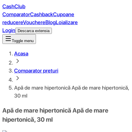
CashClub
Comparator
Cashback
Cupoane
reducere
Vouchere
Blog
Loializare
Login
Descarca extensia
Toggle menu
Acasa
Comparator preturi
Apă de mare hipertonică Apă de mare hipertonică,
30 ml
Apă de mare hipertonică Apă de mare
hipertonică, 30 ml