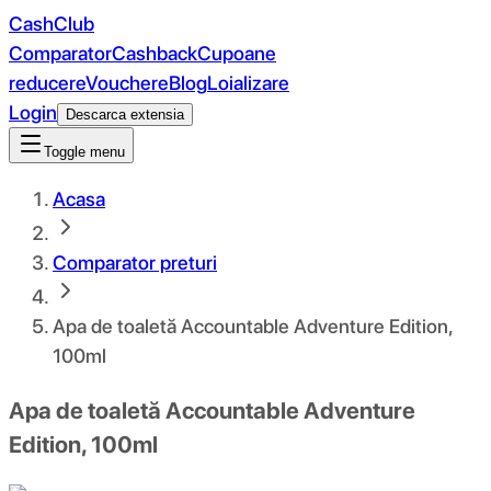
CashClub
Comparator
Cashback
Cupoane
reducere
Vouchere
Blog
Loializare
Login
Descarca extensia
Toggle menu
Acasa
Comparator preturi
Apa de toaletă Accountable Adventure Edition,
100ml
Apa de toaletă Accountable Adventure
Edition, 100ml