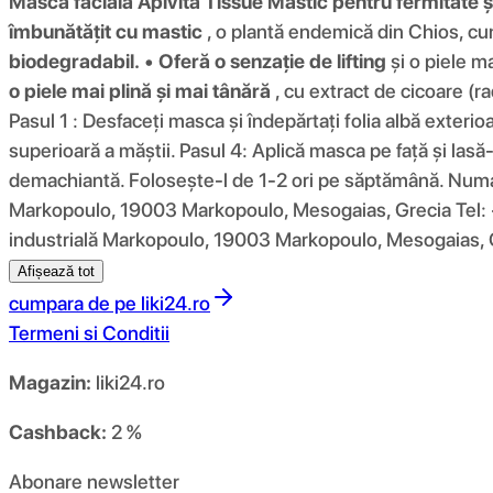
Mască facială Apivita Tissue Mastic pentru fermitate și
îmbunătățit cu mastic
, o plantă endemică din Chios, cun
biodegradabil.
•
Oferă o senzație de lifting
și o piele ma
o piele mai plină și mai tânără
, cu extract de cicoare (r
Pasul 1 : Desfaceți masca și îndepărtați folia albă exterioa
superioară a măștii. Pasul 4: Aplică masca pe față și las
demachiantă. Folosește-l de 1-2 ori pe săptămână. Numai
Markopoulo, 19003 Markopoulo, Mesogaias, Grecia Tel: 
industrială Markopoulo, 19003 Markopoulo, Mesogaias,
Afișează tot
cumpara de pe
liki24.ro
Termeni si Conditii
Magazin:
liki24.ro
Cashback:
2 %
Abonare newsletter