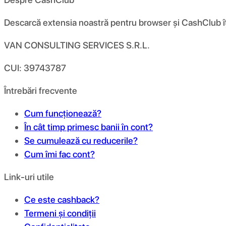
Descarcă extensia noastră pentru browser și CashClub îți d
VAN CONSULTING SERVICES S.R.L.
CUI: 39743787
Întrebări frecvente
Cum funcționează?
În cât timp primesc banii în cont?
Se cumulează cu reducerile?
Cum îmi fac cont?
Link-uri utile
Ce este cashback?
Termeni și condiții