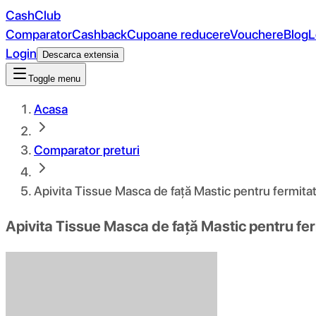
CashClub
Comparator
Cashback
Cupoane reducere
Vouchere
Blog
L
Login
Descarca extensia
Toggle menu
Acasa
Comparator preturi
Apivita Tissue Masca de față Mastic pentru fermitat
Apivita Tissue Masca de față Mastic pentru fer