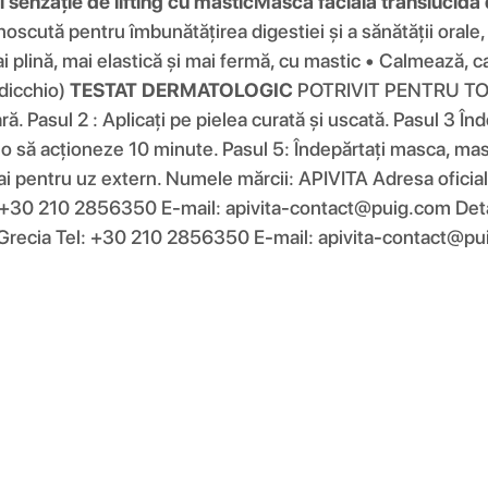
 senzație de lifting cu mastic
Mască facială translucidă 
oscută pentru îmbunătățirea digestiei și a sănătății orale
i plină, mai elastică și mai fermă, cu mastic • Calmează, ca
adicchio)
TESTAT DERMATOLOGIC
POTRIVIT PENTRU TO
ră. Pasul 2 : Aplicați pe pielea curată și uscată. Pasul 3 Înd
ă-o să acționeze 10 minute. Pasul 5: Îndepărtați masca, ma
 pentru uz extern. Numele mărcii: APIVITA Adresa oficial
+30 210 2856350 E-mail: apivita-contact@puig.com Detali
 Grecia Tel: +30 210 2856350 E-mail: apivita-contact@p