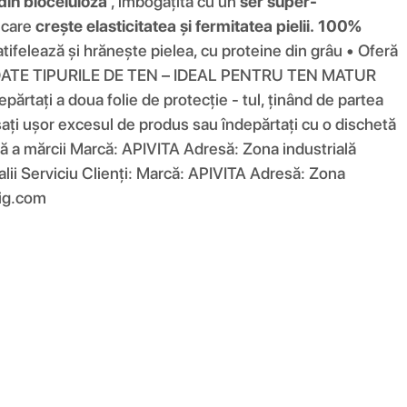
din bioceluloză
, îmbogățită cu un
ser super-
, care
crește elasticitatea și fermitatea pielii.
100%
tifelează și hrănește pielea, cu proteine ​​din grâu • Oferă
ATE TIPURILE DE TEN – IDEAL PENTRU TEN MATUR
epărtați a doua folie de protecție - tul, ținând de partea
sați ușor excesul de produs sau îndepărtați cu o dischetă
ă a mărcii Marcă: APIVITA Adresă: Zona industrială
i Serviciu Clienți: Marcă: APIVITA Adresă: Zona
uig.com