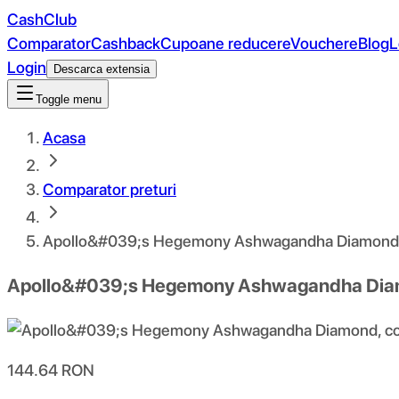
CashClub
Comparator
Cashback
Cupoane reducere
Vouchere
Blog
L
Login
Descarca extensia
Toggle menu
Acasa
Comparator preturi
Apollo&#039;s Hegemony Ashwagandha Diamond, 
Apollo&#039;s Hegemony Ashwagandha Diam
144.64
RON