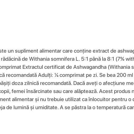
n supliment alimentar care conține extract de ashwagand
 rădăcină de Withania somnifera L. 5:1 până la 8:1 (7% wit
comprimat Extractul certificat de Ashwagandha (Withania
că recomandată Adulți: ¼ comprimat pe zi. Se bea 200 ml d
epășiți doza zilnică recomandată. Dacă aveți o afecțiune m
 copii, femei însărcinate sau care alăptează. Acest produs n
 alimentar și nu trebuie utilizat ca înlocuitor pentru o di
teja de lumină și umiditate. A se păstra la o temperatură 