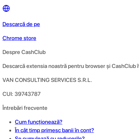
Descarcă de pe
Chrome store
Despre CashClub
Descarcă extensia noastră pentru browser și CashClub îți d
VAN CONSULTING SERVICES S.R.L.
CUI: 39743787
Întrebări frecvente
Cum funcționează?
În cât timp primesc banii în cont?
Se cumulează cu reducerile?