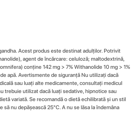
ha. Acest produs este destinat adulților. Potrivit
hanolide), agent de încărcare: celuloză; maltodextrină,
 somnifera) conține 142 mg > 7% Withanolide 10 mg > 1%
e apă. Avertismente de siguranță Nu utilizați dacă
edicală sau luați alte medicamente, consultați medicul
u trebuie utilizat dacă luați sedative, hipnotice sau
etă variată. Se recomandă o dietă echilibrată și un stil
care să nu depășească 25°C. A nu se lăsa la îndemâna