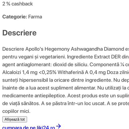
2 %
cashback
Categorie:
Farma
Descriere
Descriere Apollo's Hegemony Ashwagandha Diamond este u
pentru vegani și vegetarieni. Ingrediente Extract DER din
agent antiaglomerant: dioxid de siliciu. Componentă ¼ 
Alcaloizi 1,4 mg <0,25% Withaferină A 0,4 mg Doza zilni
sunteți hipersensibil la oricare dintre ingrediente. Nu d
înainte de a lua acest supliment alimentar. Nu utilizați la
medicamente antiepileptice. Acest produs este un supliment
de viață sănătos. A se păstra într-un loc uscat. A se pro
copiilor mici.
Afișează tot
cumpara de pe
liki24.ro