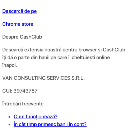
Descarcă de pe
Chrome store
Despre CashClub
Descarcă extensia noastră pentru browser și CashClub
îți dă o parte din banii pe care îi cheltuiești online
înapoi.
VAN CONSULTING SERVICES S.R.L.
CUI: 39743787
Întrebări frecvente
Cum funcționează?
În cât timp primesc banii în cont?