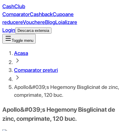
CashClub
Comparator
Cashback
Cupoane
reducere
Vouchere
Blog
Loializare
Login
Descarca extensia
Toggle menu
Acasa
Comparator preturi
Apollo&#039;s Hegemony Bisglicinat de zinc,
comprimate, 120 buc.
Apollo&#039;s Hegemony Bisglicinat de
zinc, comprimate, 120 buc.