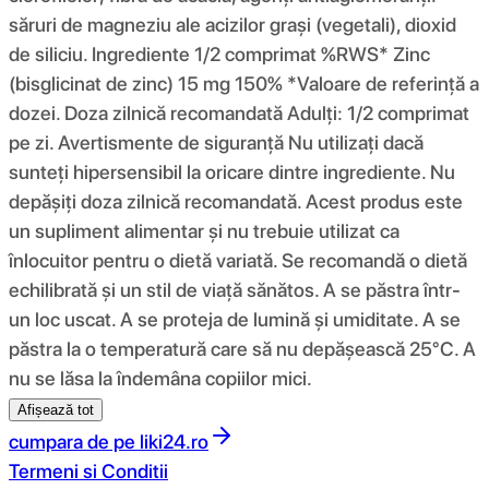
săruri de magneziu ale acizilor grași (vegetali), dioxid
de siliciu. Ingrediente 1/2 comprimat %RWS* Zinc
(bisglicinat de zinc) 15 mg 150% *Valoare de referință a
dozei. Doza zilnică recomandată Adulți: 1/2 comprimat
pe zi. Avertismente de siguranță Nu utilizați dacă
sunteți hipersensibil la oricare dintre ingrediente. Nu
depășiți doza zilnică recomandată. Acest produs este
un supliment alimentar și nu trebuie utilizat ca
înlocuitor pentru o dietă variată. Se recomandă o dietă
echilibrată și un stil de viață sănătos. A se păstra într-
un loc uscat. A se proteja de lumină și umiditate. A se
păstra la o temperatură care să nu depășească 25°C. A
nu se lăsa la îndemâna copiilor mici.
Afișează tot
cumpara de pe
liki24.ro
Termeni si Conditii