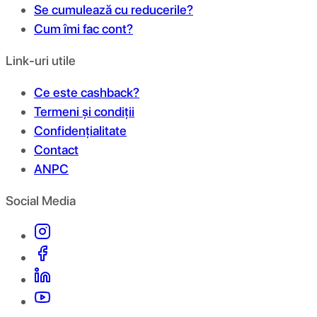
Se cumulează cu reducerile?
Cum îmi fac cont?
Link-uri utile
Ce este cashback?
Termeni și condiții
Confidențialitate
Contact
ANPC
Social Media