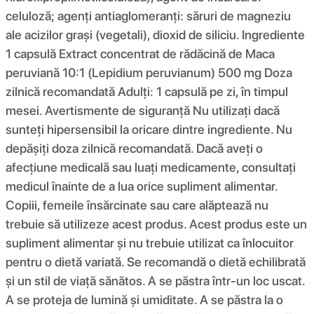
celuloză; agenți antiaglomeranți: săruri de magneziu
ale acizilor grași (vegetali), dioxid de siliciu. Ingrediente
1 capsulă Extract concentrat de rădăcină de Maca
peruviană 10:1 (Lepidium peruvianum) 500 mg Doza
zilnică recomandată Adulți: 1 capsulă pe zi, în timpul
mesei. Avertismente de siguranță Nu utilizați dacă
sunteți hipersensibil la oricare dintre ingrediente. Nu
depășiți doza zilnică recomandată. Dacă aveți o
afecțiune medicală sau luați medicamente, consultați
medicul înainte de a lua orice supliment alimentar.
Copiii, femeile însărcinate sau care alăptează nu
trebuie să utilizeze acest produs. Acest produs este un
supliment alimentar și nu trebuie utilizat ca înlocuitor
pentru o dietă variată. Se recomandă o dietă echilibrată
și un stil de viață sănătos. A se păstra într-un loc uscat.
A se proteja de lumină și umiditate. A se păstra la o