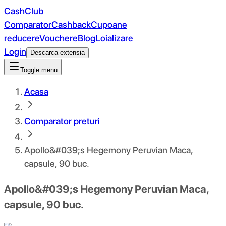
CashClub
Comparator
Cashback
Cupoane
reducere
Vouchere
Blog
Loializare
Login
Descarca extensia
Toggle menu
Acasa
Comparator preturi
Apollo&#039;s Hegemony Peruvian Maca,
capsule, 90 buc.
Apollo&#039;s Hegemony Peruvian Maca,
capsule, 90 buc.