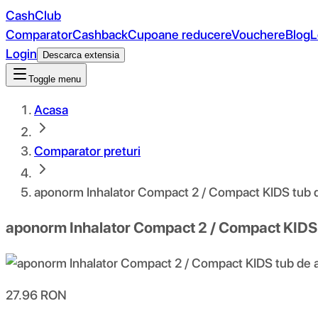
CashClub
Comparator
Cashback
Cupoane reducere
Vouchere
Blog
L
Login
Descarca extensia
Toggle menu
Acasa
Comparator preturi
aponorm Inhalator Compact 2 / Compact KIDS tub d
aponorm Inhalator Compact 2 / Compact KIDS 
27.96
RON