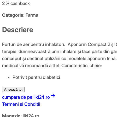
2 %
cashback
Categorie:
Farma
Descriere
Furtun de aer pentru inhalatorul Aponorm Compact 2 ș
terapiei dumneavoastră prin inhalare și face parte din 
conceput și destinat utilizării cu modelele aponorm Inhala
medicul vă recomandă altfel. Caracteristici cheie:
Potrivit pentru diabetici
Afișează tot
cumpara de pe
liki24.ro
Termeni si Conditii
Magazin:
liki24.ro