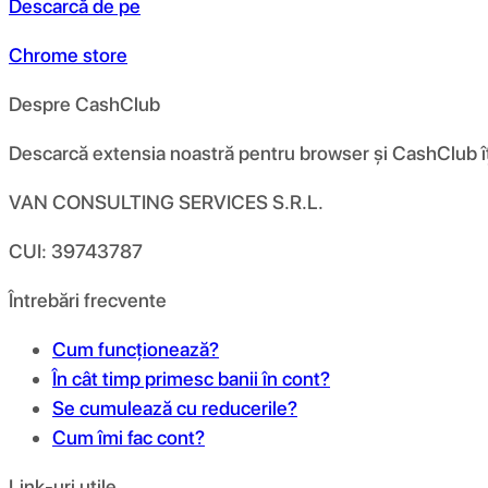
Descarcă de pe
Chrome store
Despre CashClub
Descarcă extensia noastră pentru browser și CashClub îți d
VAN CONSULTING SERVICES S.R.L.
CUI: 39743787
Întrebări frecvente
Cum funcționează?
În cât timp primesc banii în cont?
Se cumulează cu reducerile?
Cum îmi fac cont?
Link-uri utile