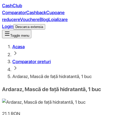
CashClub
Comparator
Cashback
Cupoane
reducere
Vouchere
Blog
Loializare
Login
Descarca extensia
Toggle menu
Acasa
Comparator preturi
Ardaraz, Mască de față hidratantă, 1 buc
Ardaraz, Mască de față hidratantă, 1 buc
21.1
RON