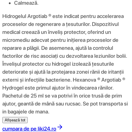
Calmează.
Hidrogelul Argotiab ® este indicat pentru accelerarea
proceselor de regenerare a țesuturilor. Dispozitivul
medical creează un înveliș protector, oferind un
micromediu adecvat pentru inițierea proceselor de
reparare a plăgii. De asemenea, ajută la controlul
factorilor de risc asociați cu dezvoltarea leziunilor bolii.
Învelișul protector cu hidrogel izolează țesuturile
deteriorate și ajută la protejarea zonei rănii de iritanții
externi și infecțiile bacteriene. Hexanova ® Argotiab ®
Hydrogel este primul ajutor în vindecarea rănilor.
Pachetul de 25 ml se va potrivi în orice trusă de prim
ajutor, geantă de mână sau rucsac. Se pot transporta si
in bagajele de mana.
Afișează tot
cumpara de pe
liki24.ro