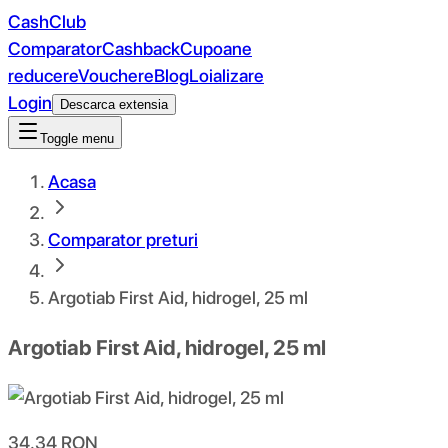
CashClub
Comparator
Cashback
Cupoane
reducere
Vouchere
Blog
Loializare
Login
Descarca extensia
Toggle menu
Acasa
Comparator preturi
Argotiab First Aid, hidrogel, 25 ml
Argotiab First Aid, hidrogel, 25 ml
34.34
RON