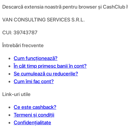
Descarcă extensia noastră pentru browser și CashClub îți d
VAN CONSULTING SERVICES S.R.L.
CUI: 39743787
Întrebări frecvente
Cum funcționează?
În cât timp primesc banii în cont?
Se cumulează cu reducerile?
Cum îmi fac cont?
Link-uri utile
Ce este cashback?
Termeni și condiții
Confidențialitate