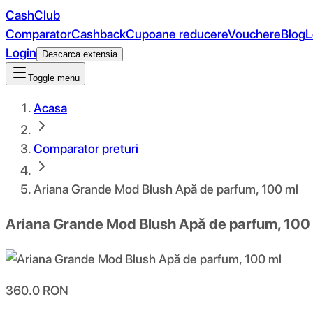
CashClub
Comparator
Cashback
Cupoane reducere
Vouchere
Blog
L
Login
Descarca extensia
Toggle menu
Acasa
Comparator preturi
Ariana Grande Mod Blush Apă de parfum, 100 ml
Ariana Grande Mod Blush Apă de parfum, 100
360.0
RON